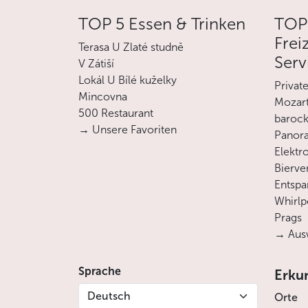
TOP 5 Essen & Trinken
TOP
Frei
Terasa U Zlaté studně
Serv
V Zátiší
Lokál U Bílé kuželky
Privat
Mincovna
Mozart
500 Restaurant
barock
→ Unsere Favoriten
Panora
Elektro
Bierve
Entsp
Whirlp
Prags
→ Ausw
Sprache
Erku
Deutsch
Orte