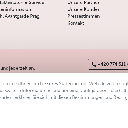
itaktivitäten & Service
Unsere Partner
teninformation
Unsere Kunden
l Avantgarde Prag
Pressestimmen
Kontakt
+420 774 311
 uns jederzeit an.
tern, um Ihnen ein besseres Surfen auf der Website zu ermög
erefreiheitserklärung
Manage consent
Sitemap
 Für weitere Informationen und um eine Konfiguration zu erhalt
ersurfen, erklären Sie sich mit diesen Bestimmungen und Bedin
s.r.o.