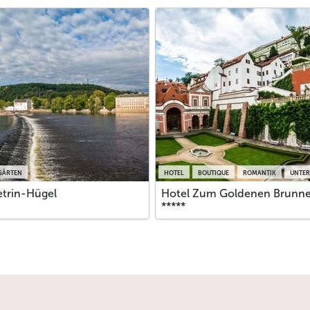
 GÄRTEN
HOTEL
BOUTIQUE
ROMANTIK
UNTER
etrin-Hügel
Hotel Zum Goldenen Brunn
*****