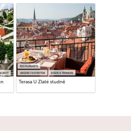
RESTAURANTS
KUNFT
UNSERE FAVORITEN
ESSEN & TRINKEN
en
Terasa U Zlaté studně