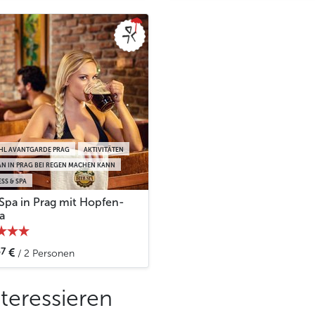
HL AVANTGARDE PRAG
AKTIVITÄTEN
N IN PRAG BEI REGEN MACHEN KANN
SS & SPA
-Spa in Prag mit Hopfen-
a
67
€
/ 2 Personen
teressieren