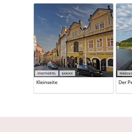
STADTVIERTEL
BAROCK
PARKS &
Kleinseite
Der P