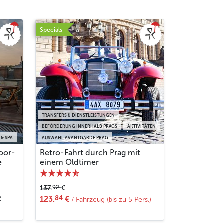
Specials
TRANSFERS & DIENSTLEISTUNGEN
BEFÖRDERUNG INNERHALB PRAGS
AKTIVITÄTEN
 & SPA
AUSWAHL AVANTGARDE PRAG
oor-
Retro-Fahrt durch Prag mit
e
einem Oldtimer
92
137.
€
84
2
123.
€
/ Fahrzeug (bis zu 5 Pers.)