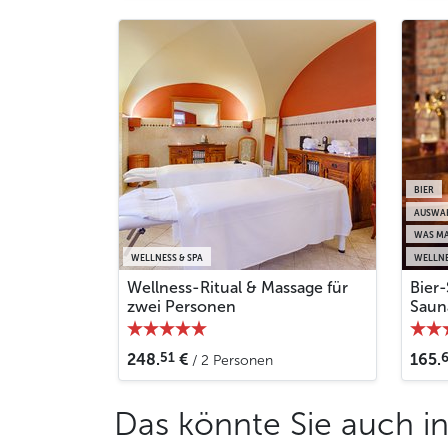
BIER
AUSWA
WAS MA
WELLNESS & SPA
WELLNE
Wellness-Ritual & Massage für
Bier
zwei Personen
Saun
51
248.
€
165.
/ 2 Personen
Das könnte Sie auch in