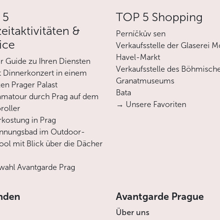
 5
TOP 5 Shopping
zeitaktivitäten &
Perníčkův sen
ice
Verkaufsstelle der Glaserei M
Havel-Markt
er Guide zu Ihren Diensten
Verkaufsstelle des Böhmisch
 Dinnerkonzert in einem
Granatmuseums
en Prager Palast
Bata
matour durch Prag auf dem
→ Unsere Favoriten
roller
rkostung in Prag
annungsbad im Outdoor-
ool mit Blick über die Dächer
ahl Avantgarde Prag
nden
Avantgarde Prague
Über uns