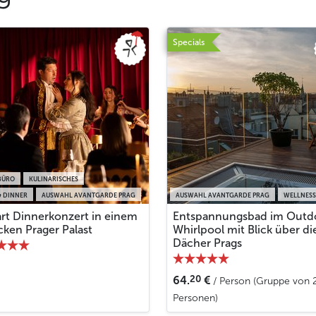
Specials
BÜRO
KULINARISCHES
 DINNER
AUSWAHL AVANTGARDE PRAG
AUSWAHL AVANTGARDE PRAG
WELLNESS
rt Dinnerkonzert in einem
Entspannungsbad im Outd
cken Prager Palast
Whirlpool mit Blick über di
Dächer Prags
20
64.
€
/ Person (Gruppe von 
Personen)