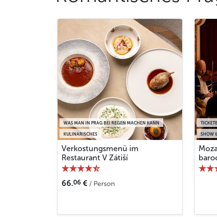
WAS MAN IN PRAG BEI REGEN MACHEN KANN
TICKET
KULINARISCHES
SHOW &
Verkostungsmenü im
Moza
Restaurant V Zátiší
baro
06
66.
€
/ Person