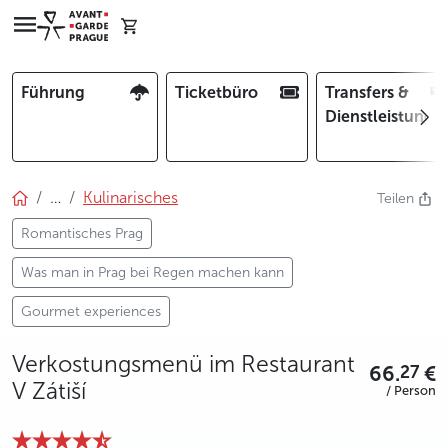
Führung
Ticketbüro
Transfers &
Dienstleistunge
…
Kulinarisches
Teilen
Romantisches Prag
Was man in Prag bei Regen machen kann
Gourmet experiences
Verkostungsmenü im Restaurant
66.
€
27
V Zátiší
/ Person