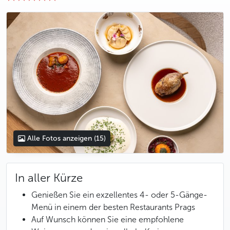
photo 5
photo 6
photo 7
photo 8
photo 9
photo 10
photo 11
photo 12
photo 13
photo 14
photo 15
Alle Fotos anzeigen
(15)
In aller Kürze
Genießen Sie ein exzellentes 4- oder 5-Gänge-
Menü in einem der besten Restaurants Prags
Auf Wunsch können Sie eine empfohlene