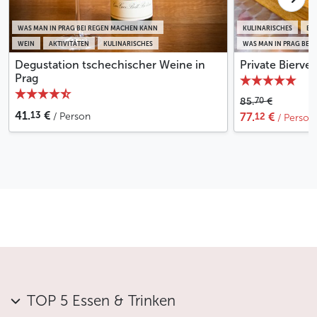
WAS MAN IN PRAG BEI REGEN MACHEN KANN
KULINARISCHES
BIE
WEIN
AKTIVITÄTEN
KULINARISCHES
WAS MAN IN PRAG BEI
Degustation tschechischer Weine in
Private Bierve
Prag
70
85.
€
13
41.
€
12
/ Person
77.
€
/ Person
TOP 5 Essen & Trinken