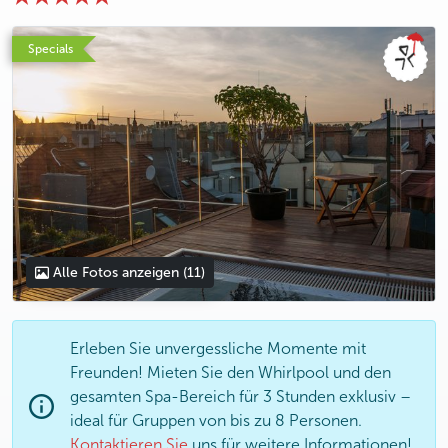
photo 5
photo 6
photo 7
photo 8
photo 9
photo 10
photo 11
Specials
Alle Fotos anzeigen
(11)
Erleben Sie unvergessliche Momente mit
Freunden! Mieten Sie den Whirlpool und den
gesamten Spa-Bereich für 3 Stunden exklusiv –
ideal für Gruppen von bis zu 8 Personen.
Kontaktieren Sie
uns für weitere Informationen!