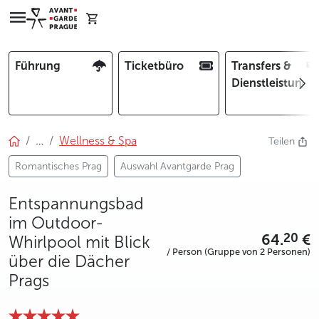
Führung
Ticketbüro
Transfers &
Dienstleistunge
…
Wellness & Spa
Teilen
Romantisches Prag
Auswahl Avantgarde Prag
Entspannungsbad
im Outdoor-
64.
€
20
Whirlpool mit Blick
/ Person (Gruppe von 2 Personen)
über die Dächer
Prags