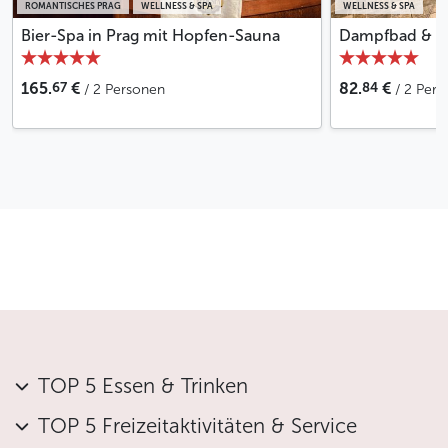
gebührenfrei
ROMANTISCHES PRAG
WELLNESS & SPA
WELLNESS & SPA
Stornierung weniger als 24 Stunden vor Beginn:
Bier-Spa in Prag mit Hopfen-Sauna
Dampfbad & Ja
Eine Stornierungsgebühr von 50 % wird
berechnet
67
84
165.
€
82.
€
/ 2 Personen
/ 2 Per
Weniger
TOP 5 Essen & Trinken
TOP 5 Freizeitaktivitäten & Service