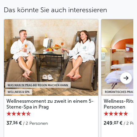
Das könnte Sie auch interessieren
Weniger
WAS MAN IN PRAG BEI REGEN MACHEN KANN
WELLNESS & SPA
ROMANTISCHES PRAG
Wellnessmoment zu zweit in einem 5-
Wellness-Ritua
Sterne-Spa in Prag
Personen
36
07
37.
€
249.
€
/ 2 Personen
/ 2 Pe