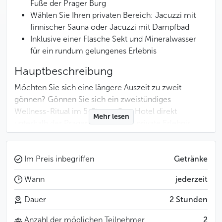
Fuße der Prager Burg
Wählen Sie Ihren privaten Bereich: Jacuzzi mit
finnischer Sauna oder Jacuzzi mit Dampfbad
Inklusive einer Flasche Sekt und Mineralwasser
für ein rundum gelungenes Erlebnis
Hauptbeschreibung
Möchten Sie sich eine längere Auszeit zu zweit
gönnen? Gönnen Sie sich ein zweistündiges
Wellness-Ritual im 5-Sterne-Spa-Hotel direkt
Mehr lesen
unterhalb der Prager Burg. Dieses private Erlebnis
kombiniert zwei Wellnessbereiche – einen Jacuzzi in
Kombination mit einer finnischen Sauna oder einem
Dampfbad in einem historischen Keller aus dem 15.
Im Preis inbegriffen
Getränke
Jahrhundert.
Wann
jederzeit
Jacuzzi (Römisches Bad)
Dauer
2 Stunden
Tauchen Sie ein in ein Ambiente, das von den antiken
Anzahl der möglichen Teilnehmer
2