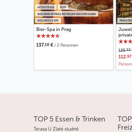
AKTIVITÄTEN
BIER
WAS MAN IN PRAG BEI REGEN MACHEN KANN
WELLNESS & SPA
PRIVATER
Bier-Spa in Prag
Juwel
priva
10
137.
€
/ 2 Personen
53
125.
97
112.
Person
TOP 5 Essen & Trinken
TOP
Frei
Terasa U Zlaté studně