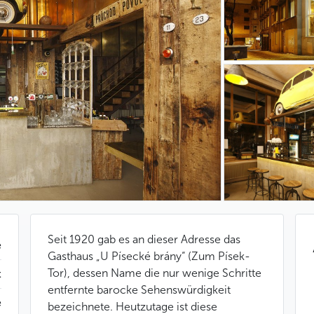
Seit 1920 gab es an dieser Adresse das
e
Gasthaus „U Písecké brány“ (Zum Písek-
Tor), dessen Name die nur wenige Schritte
t
entfernte barocke Sehenswürdigkeit
e
bezeichnete. Heutzutage ist diese