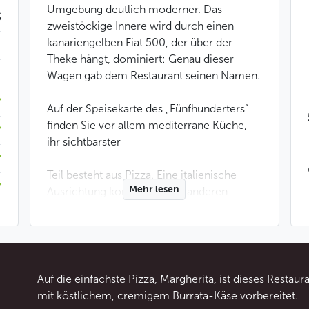
Umgebung deutlich moderner. Das
$
zweistöckige Innere wird durch einen
kanariengelben Fiat 500, der über der
Theke hängt, dominiert: Genau dieser
Wagen gab dem Restaurant seinen Namen.
Auf der Speisekarte des „Fünfhunderters“
finden Sie vor allem mediterrane Küche,
ihr sichtbarster
Teil besteht aus Pizza. Eine italienische
Mehr lesen
Ausrichtung kommt auch in anderen
Gerichten des Menüs zum Ausdruck,
mindestens bei den Beilagen. Unter diesen
herrschen Polenta, Grillgemüse,
Grießknödel und Pasta vor.
Auf die einfachste Pizza, Margherita, ist dieses Restaur
Das Personal ist hier freundlich und
mit köstlichem, cremigem Burrata-Käse vorbereitet.
hilfsbereit, was zusammen mit einer