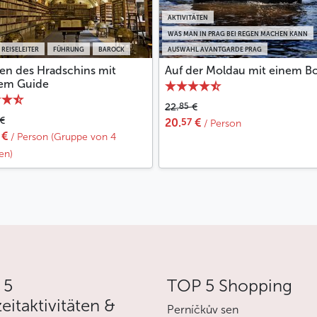
AKTIVITÄTEN
WAS MAN IN PRAG BEI REGEN MACHEN KANN
 REISELEITER
FÜHRUNG
BAROCK
AUSWAHL AVANTGARDE PRAG
en des Hradschins mit
Auf der Moldau mit einem B
tem Guide
85
22.
€
€
57
20.
€
/ Person
€
/ Person (Gruppe von 4
en)
 5
TOP 5 Shopping
zeitaktivitäten &
Perníčkův sen