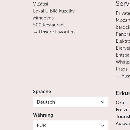
Serv
V Zátiší
Lokál U Bílé kuželky
Privat
Mincovna
Mozart
500 Restaurant
barock
→ Unsere Favoriten
Panora
Elektro
Bierve
Entsp
Whirlp
Prags
→ Ausw
Sprache
Erku
Deutsch
Orte
Freize
Währung
Touris
Auswah
EUR