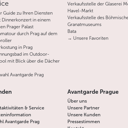
ice
Verkaufsstelle der Glaserei M
Havel-Markt
er Guide zu Ihren Diensten
Verkaufsstelle des Böhmisch
 Dinnerkonzert in einem
Granatmuseums
en Prager Palast
Bata
matour durch Prag auf dem
→ Unsere Favoriten
roller
rkostung in Prag
annungsbad im Outdoor-
ool mit Blick über die Dächer
ahl Avantgarde Prag
nden
Avantgarde Prague
Über uns
itaktivitäten & Service
Unsere Partner
teninformation
Unsere Kunden
l Avantgarde Prag
Pressestimmen