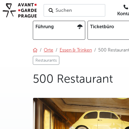
Suchen
Kont
Führung
Ticketbüro
Orte
Essen & Trinken
500 Restauran
Restaurants
500 Restaurant
photo 5
photo 6
photo 7