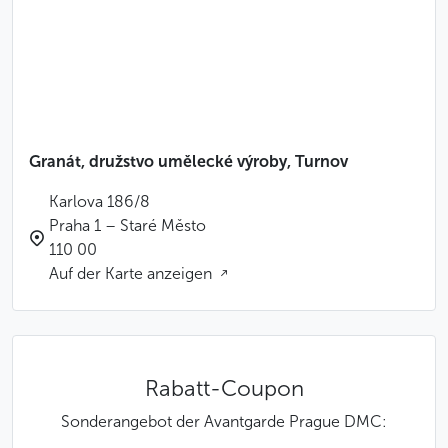
gerne alle Ihre Fragen und erklärt Ihnen, wie Sie in
Prag einen ehrlichen Verkäufer von einem Betrüger
unterscheiden. Gleich im Eingangsbereich, den Sie
kostenlos besuchen können, befindet sich ein kleiner
Juwelierladen, in dem Sie an der Echtheit des
Schmucks gar nicht zu zweifeln brauchen.
Granát, družstvo umělecké výroby, Turnov
Weniger
Karlova 186/8
Praha 1 – Staré Město
110 00
Auf der Karte anzeigen
Rabatt-Coupon
Sonderangebot der Avantgarde Prague DMC: