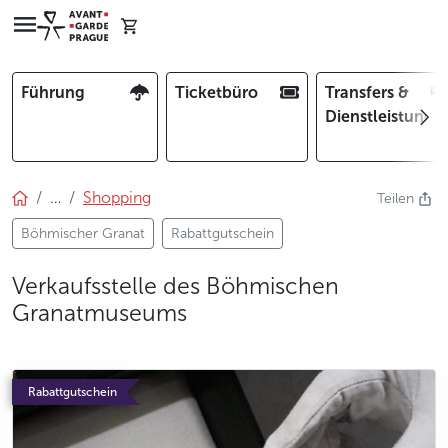
Führung
Ticketbüro
Transfers &
Dienstleistunge
…
Shopping
Teilen
Böhmischer Granat
Rabattgutschein
Verkaufsstelle des Böhmischen
Granatmuseums
photo 5
Rabattgutschein