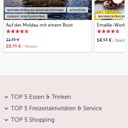
WAS MAN IN PRAG BEI REGEN MACHEN KANN
AKTIVITÄTEN
AUSWAHL AVANTGARDE PRAG
WAS MAN IN PRAG BEI
Auf der Moldau mit einem Boot
Emaille-Works
53
83
22.
€
14.
€
/ Stück
55
20.
€
/ Person
TOP 5 Essen & Trinken
TOP 5 Freizeitaktivitäten & Service
TOP 5 Shopping