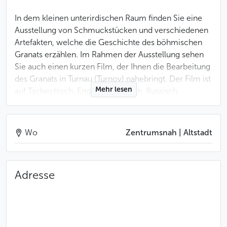
In dem kleinen unterirdischen Raum finden Sie eine
Ausstellung von Schmuckstücken und verschiedenen
Artefakten, welche die Geschichte des böhmischen
Granats erzählen. Im Rahmen der Ausstellung sehen
Sie auch einen kurzen Film, der Ihnen die Bearbeitung
des Granats in Turnau (Turnov) nahebringt. Der Film ist
Mehr lesen
auf Tschechisch, Englisch, Deutsch, Russisch,
Chinesisch und Japanisch verfügbar. Die Erklärungen
in der Ausstellung sind auf Tschechisch, Englisch und
Chinesisch.
Wo
Zentrumsnah | Altstadt
Verfügbar sind die Erklärungen auch als App auf einem
Tablet, den sich jeder Besucher am Eingang kostenlos
Adresse
ausleihen kann. Außer den bereits erwähnten
Sprachen verfügt die App noch über Französisch und
Spanisch.
Das Museumpersonal ist sehr hilfsbereit, beantwortet