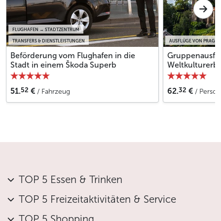
FLUGHAFEN → STADTZENTRUM
TRANSFERS & DIENSTLEISTUNGEN
AUSFLÜGE VON PRAG
Beförderung vom Flughafen in die
Gruppenausf
Stadt in einem Škoda Superb
Weltkulturerb
52
32
51.
€
62.
€
/ Fahrzeug
/ Person
TOP 5 Essen & Trinken
TOP 5 Freizeitaktivitäten & Service
TOP 5 Shopping