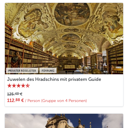
Weniger
PRIVATER REISELEITER
FÜHRUNG
Juwelen des Hradschins mit privatem Guide
43
125.
€
88
112.
€
/ Person (Gruppe von 4 Personen)