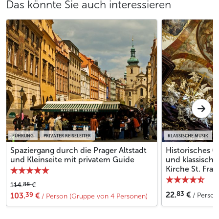
Das könnte Sie auch interessieren
FÜHRUNG
PRIVATER REISELEITER
KLASSISCHE MUSIK
Spaziergang durch die Prager Altstadt
Historisches O
und Kleinseite mit privatem Guide
und klassische
Kirche St. Fran
88
114.
€
83
22.
€
39
103.
€
/ Person
/ Person (Gruppe von 4 Personen)