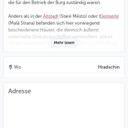
die für den Betrieb der Burg zuständig waren.
Anders als in der
Altstadt
(Staré Město) oder
Kleinseite
(Malá Strana) befanden sich hier vorwiegend
bescheidenere Häuser, die dennoch äußerst
malerische Orte zu erschaffen vermochten, wie es
Mehr lesen
die gut erhaltenen Gassen der sog.
Neuen Welt
(Nový
Svět) beweisen. Die unmittelbare Nähe der Burg
weckte logischerweise das Interesse des Adels, der ab
dem 16. Jahrhundert prunkvolle Paläste errichten ließ,
Wo
Hradschin
wie auf dem Hradschiner Platz (Hradčanské náměstí),
aber auch entlang der Hauptstraße, die sich
gemächlich in Richtung des Viertels
Strahov
hebt.
Adresse
Im Gegensatz zu anderen historischen Vierteln am
Fuße der Burg entzog sich der Hradschin den rasanten
Veränderungen der modernen Zeit, sodass sein
einzigartiger Charakter eines Viertels mit weitläufigen
Palästen und kleinen malerischen Häusern bis heute