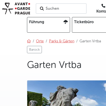
Suchen
Kont
Führung
Ticketbüro
Orte
Parks & Gärten
Garten Vrtba
Barock
Garten Vrtba
photo 5
photo 6
photo 7
photo 8