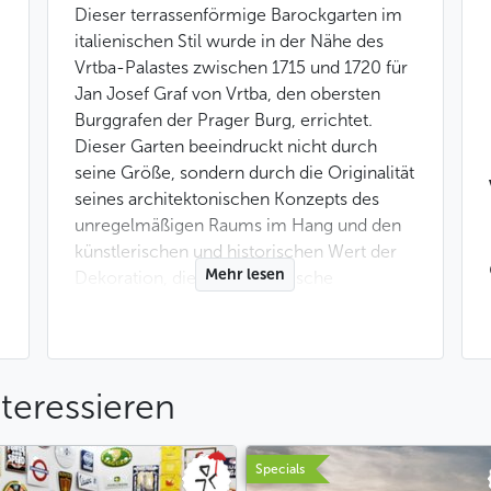
Dieser terrassenförmige Barockgarten im
italienischen Stil wurde in der Nähe des
Vrtba-Palastes zwischen 1715 und 1720 für
Jan Josef Graf von Vrtba, den obersten
Burggrafen der Prager Burg, errichtet.
Dieser Garten beeindruckt nicht durch
seine Größe, sondern durch die Originalität
seines architektonischen Konzepts des
unregelmäßigen Raums im Hang und den
künstlerischen und historischen Wert der
Mehr lesen
Dekoration, die ihm europäische
Bedeutung verleihen. Im Garten befindet
sich eine Sala Terrena mit Gemälden von V.
V. Reiner, in der klassische Musikkonzerte
stattfinden, und eine Voliere für exotische
teressieren
Vögel.
Es ist möglich, den Garten und den Palast
Specials
für Veranstaltungen zu mieten (Kapazität