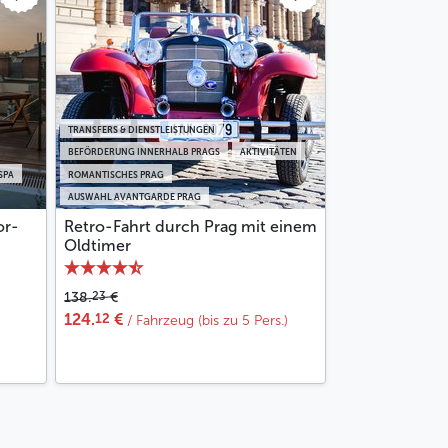
TRANSFERS & DIENSTLEISTUNGEN
BEFÖRDERUNG INNERHALB PRAGS
AKTIVITÄTEN
SPA
ROMANTISCHES PRAG
AUSWAHL AVANTGARDE PRAG
or-
Retro-Fahrt durch Prag mit einem
Oldtimer
23
138.
€
12
124.
€
/ Fahrzeug (bis zu 5 Pers.)