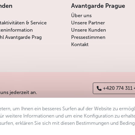
nden
Avantgarde Prague
Über uns
itaktivitäten & Service
Unsere Partner
teninformation
Unsere Kunden
l Avantgarde Prag
Pressestimmen
Kontakt
+420 774 311
 uns jederzeit an.
tern, um Ihnen ein besseres Surfen auf der Website zu ermög
erefreiheitserklärung
Manage consent
Sitemap
 Für weitere Informationen und um eine Konfiguration zu erhalt
ersurfen, erklären Sie sich mit diesen Bestimmungen und Bedin