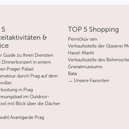
 5
TOP 5 Shopping
zeitaktivitäten &
Perníčkův sen
ice
Verkaufsstelle der Glaserei M
Havel-Markt
er Guide zu Ihren Diensten
Verkaufsstelle des Böhmisch
 Dinnerkonzert in einem
Granatmuseums
en Prager Palast
Bata
matour durch Prag auf dem
→ Unsere Favoriten
roller
rkostung in Prag
annungsbad im Outdoor-
ool mit Blick über die Dächer
ahl Avantgarde Prag