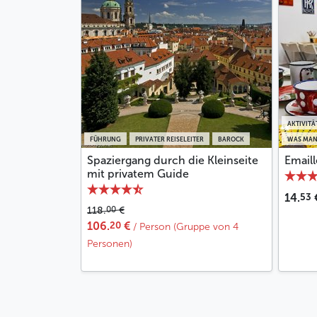
AKTIVITÄ
FÜHRUNG
PRIVATER REISELEITER
BAROCK
WAS MAN
Spaziergang durch die Kleinseite
Email
mit privatem Guide
53
14.
00
118.
€
20
106.
€
/ Person (Gruppe von 4
Personen)