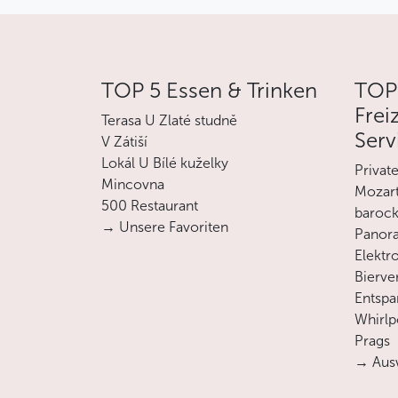
TOP 5 Essen & Trinken
TOP
Frei
Terasa U Zlaté studně
Serv
V Zátiší
Lokál U Bílé kuželky
Privat
Mincovna
Mozart
500 Restaurant
barock
→ Unsere Favoriten
Panora
Elektro
Bierve
Entsp
Whirlp
Prags
→ Ausw