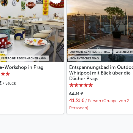
von 10 bis 300 Personen).
Der Garten ist von Ende März bis Ende
Oktober geöffnet.
Weniger
TEN
AUSWAHL AVANTGARDE PRAG
WELLNESS & 
 IN PRAG BEI REGEN MACHEN KANN
ROMANTISCHES PRAG
le-Workshop in Prag
Entspannungsbad im Outdo
Whirlpool mit Blick über die
Dächer Prags
€
/ Stück
34
64.
€
51
41.
€
/ Person (Gruppe von 2
Personen)