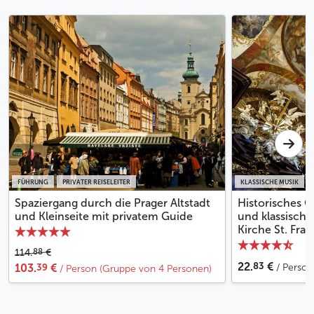
FÜHRUNG
PRIVATER REISELEITER
KLASSISCHE MUSIK
Spaziergang durch die Prager Altstadt
Historisches O
und Kleinseite mit privatem Guide
und klassische
Kirche St. Fran
88
114.
€
83
22.
€
39
103.
€
/ Person
/ Person (Gruppe von 4 Personen)