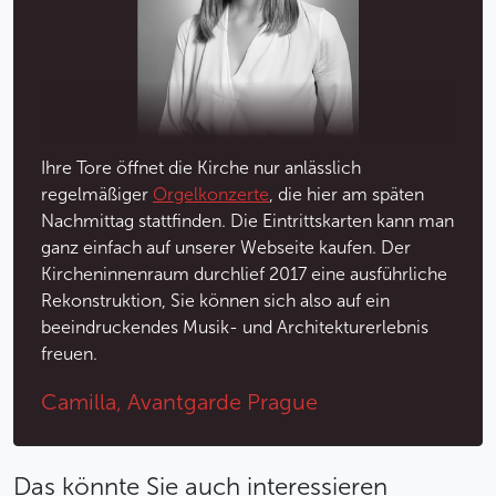
Werk Gian Lorenzo Berninis fort. Die Wände sind mit
Marmor in einzigartigen Farbtönen verkleidet. Die
Kuppel mit dem Fresko des Letzten Urteils, das von
dem berühmtesten Prager Barockfresken-Maler
Wenzel Lorenz Reiner geschaffen wurde, ist der
größte Stolz des ganzen Innenraums.
Ihre Tore öffnet die Kirche nur anlässlich
Weniger
regelmäßiger
Orgelkonzerte
, die hier am späten
Nachmittag stattfinden. Die Eintrittskarten kann man
ganz einfach auf unserer Webseite kaufen. Der
Kircheninnenraum durchlief 2017 eine ausführliche
Rekonstruktion, Sie können sich also auf ein
beeindruckendes Musik- und Architekturerlebnis
freuen.
Camilla, Avantgarde Prague
Das könnte Sie auch interessieren