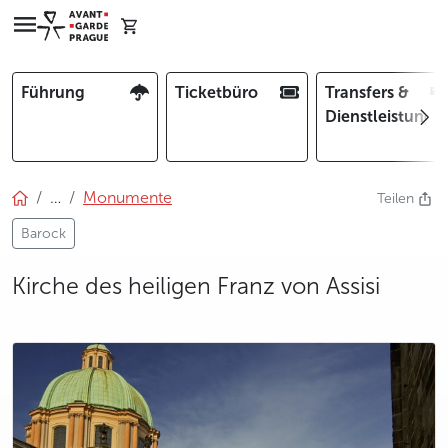
Führung
Ticketbüro
Transfers &
Dienstleistunge
…
Monumente
Teilen
Barock
Kirche des heiligen Franz von Assisi
photo 5
photo 6
photo 7
photo 8