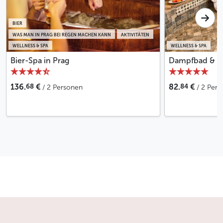
gebührenfrei
Stornierung weniger als 48 Stunden vor Beginn:
Berechnung des vollen Betrags
BIER
WAS MAN IN PRAG BEI REGEN MACHEN KANN
AKTIVITÄTEN
WELLNESS & SPA
Weniger
WELLNESS & SPA
Bier-Spa in Prag
Dampfbad & Ja
68
84
136.
€
82.
€
/ 2 Personen
/ 2 Per