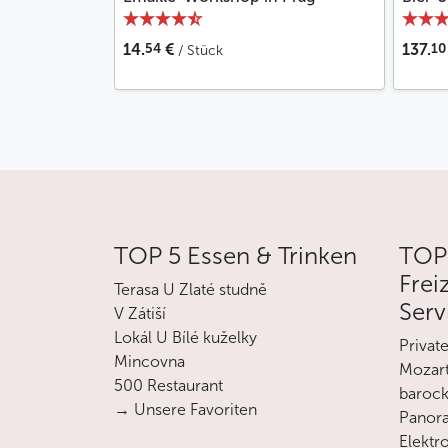
54
10
14.
€
137.
/ Stück
TOP 5 Essen & Trinken
TOP
Frei
Terasa U Zlaté studně
Serv
V Zátiší
Lokál U Bílé kuželky
Privat
Mincovna
Mozart
500 Restaurant
barock
→ Unsere Favoriten
Panora
Elektro