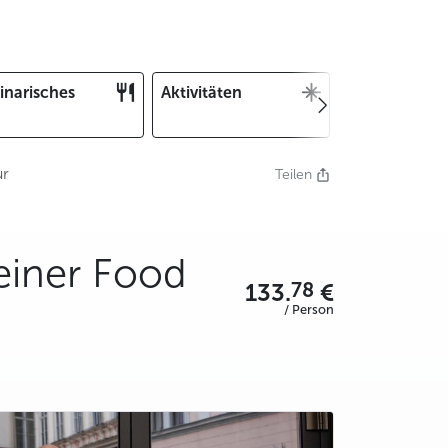
inarisches
Aktivitäten
Weihnachten
und Silvester
ur
Teilen
einer Food
78
133.
€
/ Person