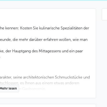
he kennen: Kosten Sie kulinarische Spezialitäten der
reunde, die mehr darüber erfahren wollen, wie man
nke, der Hauptgang des Mittagessens und ein paar
n
harakter, seine architektonischen Schmuckstücke und
ntschlossen, es Ihnen aus einem etwas anderen
 der örtlichen Gastronomie.
Mehr lesen
sie innerhalb von vier Stunden durch seine Prager
 wie man in Tschechien kocht und isst, begleitet von