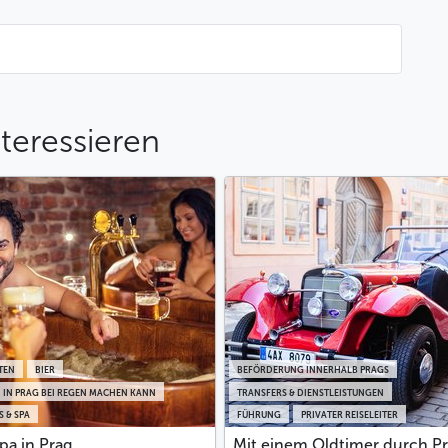
teressieren
TEN
BIER
BEFÖRDERUNG INNERHALB PRAGS
 IN PRAG BEI REGEN MACHEN KANN
TRANSFERS & DIENSTLEISTUNGEN
 & SPA
FÜHRUNG
PRIVATER REISELEITER
pa in Prag
Mit einem Oldtimer durch Pr