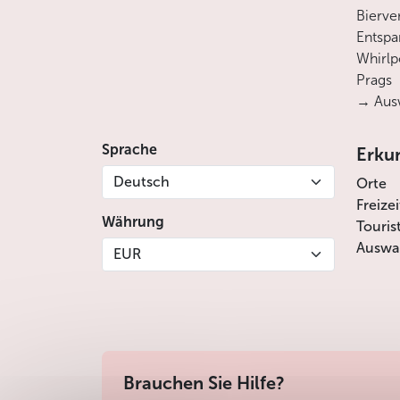
Bierve
Entsp
Whirlp
Prags
→ Ausw
Sprache
Erku
Deutsch
Orte
Freize
Währung
Touris
Auswah
EUR
Brauchen Sie Hilfe?