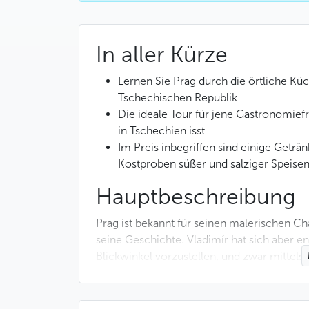
In aller Kürze
Lernen Sie Prag durch die örtliche Küc
Tschechischen Republik
Die ideale Tour für jene Gastronomief
in Tschechien isst
Im Preis inbegriffen sind einige Geträ
Kostproben süßer und salziger Speise
Hauptbeschreibung
Prag ist bekannt für seinen malerischen C
seine Geschichte. Vladimír hat sich aber e
Blickwinkel vorzustellen, und zwar mittels
Dieser tschechische Essensfanatiker führt 
Lieblingsadressen und erzählt Ihnen davon,