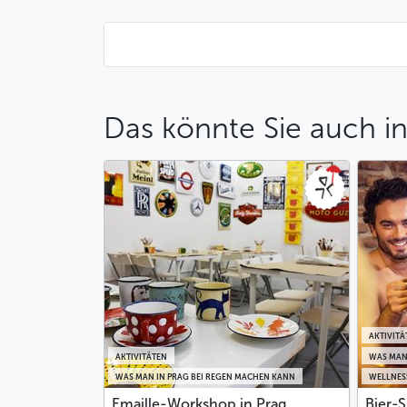
Das könnte Sie auch in
AKTIVITÄ
AKTIVITÄTEN
WAS MAN
WAS MAN IN PRAG BEI REGEN MACHEN KANN
WELLNESS
Emaille-Workshop in Prag
Bier-S