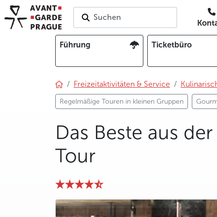
Suchen
Kont
Führung
Ticketbüro
Freizeitaktivitäten & Service
Kulinarisc
Regelmäßige Touren in kleinen Gruppen
Gourm
Das Beste aus de
Tour
photo 5
photo 6
photo 7
photo 8
photo 9