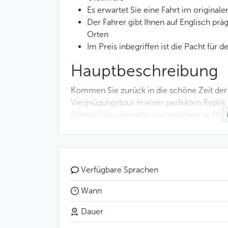
Es erwartet Sie eine Fahrt im originale
Der Fahrer gibt Ihnen auf Englisch pr
Orten
Im Preis inbegriffen ist die Pacht für
Hauptbeschreibung
Kommen Sie zurück in die schöne Zeit der
Vergnügungstour in einer perfekten Replik
Erleben Sie originelle und angenehme Mome
tschechische Metropole. Die Route dieser Sp
entlang der bedeutendsten Prager Sehenswür
(Staré Město) spazieren, schauen sich die 
Ausblick vom Hradschin (Hradčany).
Verfügbare Sprachen
Das sollten Sie wisse
Wann
Dauer
Den Ort der Abfahrt bestimmen Sie se
Den Ort, an dem die Spazierfahrt endet