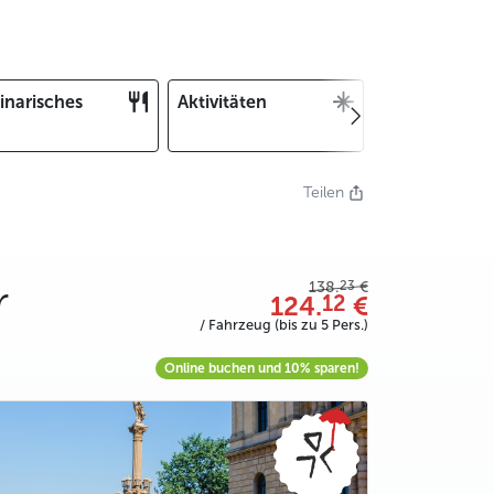
inarisches
Aktivitäten
Weihnachten
und Silvester
Teilen
r
23
138.
€
12
124.
€
/ Fahrzeug (bis zu 5 Pers.)
Online buchen und 10% sparen!