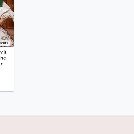
ISCHES
mit
che
im