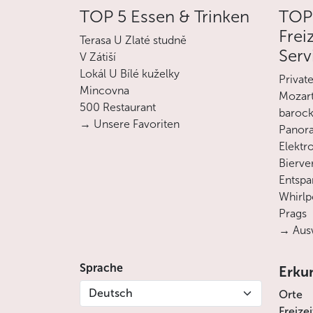
TOP 5 Essen & Trinken
TOP
Frei
Terasa U Zlaté studně
Serv
V Zátiší
Lokál U Bílé kuželky
Privat
Mincovna
Mozart
500 Restaurant
barock
→ Unsere Favoriten
Panora
Elektro
Bierve
Entsp
Whirlp
Prags
→ Ausw
Sprache
Erku
Deutsch
Orte
Freize