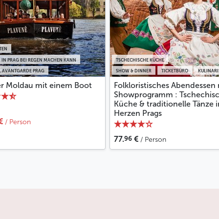
TEN
 IN PRAG BEI REGEN MACHEN KANN
TSCHECHISCHE KÜCHE
 AVANTGARDE PRAG
SHOW & DINNER
TICKETBÜRO
KULINAR
er Moldau mit einem Boot
Folkloristisches Abendessen 
Showprogramm : Tschechis
Küche & traditionelle Tänze 
Herzen Prags
€
/ Person
96
77.
€
/ Person