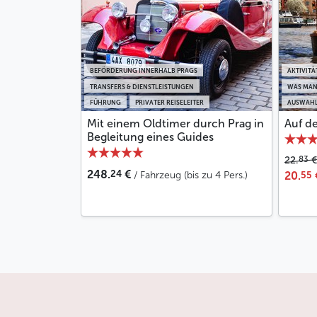
BEFÖRDERUNG INNERHALB PRAGS
AKTIVITÄ
TRANSFERS & DIENSTLEISTUNGEN
WAS MAN
FÜHRUNG
PRIVATER REISELEITER
AUSWAHL
Mit einem Oldtimer durch Prag in
Auf d
Begleitung eines Guides
83
22.
€
24
248.
€
55
/ Fahrzeug (bis zu 4 Pers.)
20.