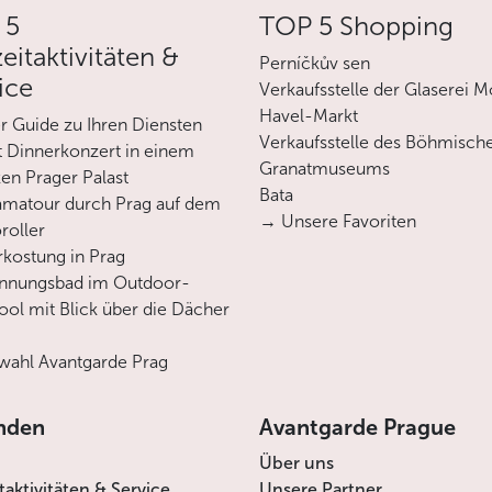
 5
TOP 5 Shopping
zeitaktivitäten &
Perníčkův sen
ice
Verkaufsstelle der Glaserei M
Havel-Markt
er Guide zu Ihren Diensten
Verkaufsstelle des Böhmisch
 Dinnerkonzert in einem
Granatmuseums
en Prager Palast
Bata
matour durch Prag auf dem
→ Unsere Favoriten
roller
rkostung in Prag
annungsbad im Outdoor-
ool mit Blick über die Dächer
ahl Avantgarde Prag
nden
Avantgarde Prague
Über uns
itaktivitäten & Service
Unsere Partner