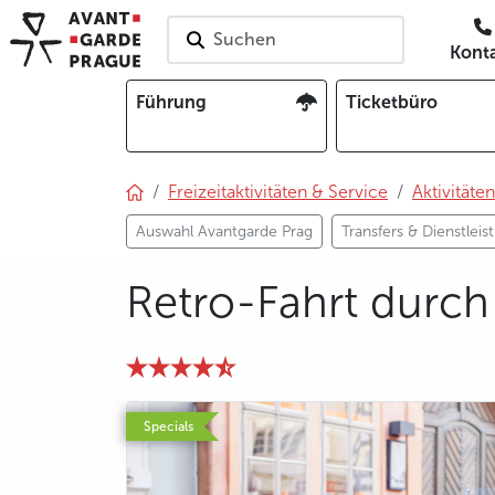
Suchen
Kont
Führung
Ticketbüro
Freizeitaktivitäten & Service
Aktivitäten
Auswahl Avantgarde Prag
Transfers & Dienstlei
Retro-Fahrt durch
photo 5
photo 6
photo 7
photo 8
photo 9
photo 10
photo 11
photo 12
Specials