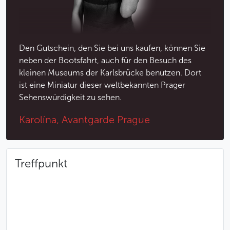
statt
Das Boot fährt regelmäßig alle 15 Minuten ab
Die Boote sind überdacht und im Winter beheizt
Die Zeit, die Sie bei der Reservierung angeben, ist
Den Gutschein, den Sie bei uns kaufen, können Sie
nur eine Richtzeit – die Bootsfahrt können Sie am
neben der Bootsfahrt, auch für den Besuch des
konkreten Tag zu jeder Zeit antreten, wenn freie
kleinen Museums der Karlsbrücke benutzen. Dort
Plätze vorhanden sind
ist eine Miniatur dieser weltbekannten Prager
Der Zugang zu den Booten ist leider nicht
Sehenswürdigkeit zu sehen.
vollständig barrierefrei. Um zum Anleger zu
gelangen, müssen zwei kurze Treppen
Karolína, Avantgarde Prague
hinabgestiegen werden, anschließend noch ein
paar weitere Stufen zum Einsteigen ins Boot.
Wenn Sie einen Rollstuhl benutzen, aber mit
Treffpunkt
Unterstützung einige Schritte gehen können, ist
das Einsteigen möglich.
Weniger