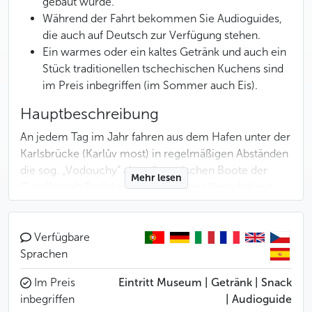
gebaut wurde.
Während der Fahrt bekommen Sie Audioguides,
die auch auf Deutsch zur Verfügung stehen.
Ein warmes oder ein kaltes Getränk und auch ein
Stück traditionellen tschechischen Kuchens sind
im Preis inbegriffen (im Sommer auch Eis).
Hauptbeschreibung
An jedem Tag im Jahr fahren aus dem Hafen unter der
Karlsbrücke (Karlův most) in regelmäßigen Abständen
die sog. „Vodouchy“ ab – die typischen Boote der
Mehr lesen
Gesellschaft Pražské Benátky (Prager Venedig) mit
einem Interieur aus dunklem Holz und Fenstern zu
jeder Seite.
Verfügbare
An Bord heißt Sie der Kapitän mit kleinen
Sprachen
Erfrischungen willkommen. Im Winter bekommen Sie
Im Preis
Eintritt Museum | Getränk | Snack
ein heißes Getränk zum Aufwärmen und im Sommer
inbegriffen
| Audioguide
ein Eis, um sich zu erfrischen. Während der 45-