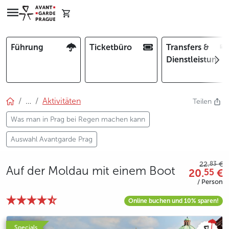
Führung
Ticketbüro
Transfers &
Dienstleistunge
…
Aktivitäten
Teilen
Was man in Prag bei Regen machen kann
Auswahl Avantgarde Prag
83
22.
€
Auf der Moldau mit einem Boot
20.
€
55
/ Person
Online buchen und 10% sparen!
photo 5
photo 6
photo 7
Specials