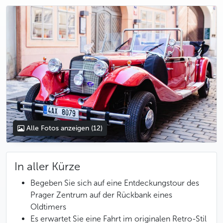
photo 5
photo 6
photo 7
photo 8
photo 9
photo 10
photo 11
photo 12
Alle Fotos anzeigen
(12)
In aller Kürze
Begeben Sie sich auf eine Entdeckungstour des
Prager Zentrum auf der Rückbank eines
Oldtimers
Es erwartet Sie eine Fahrt im originalen Retro-Stil