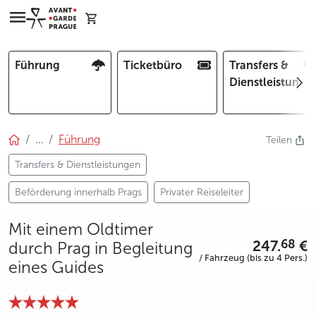
Führung
Ticketbüro
Transfers &
Dienstleistunge
…
Führung
Teilen
Transfers & Dienstleistungen
Beförderung innerhalb Prags
Privater Reiseleiter
Mit einem Oldtimer
247.
€
68
durch Prag in Begleitung
/ Fahrzeug (bis zu 4 Pers.)
eines Guides