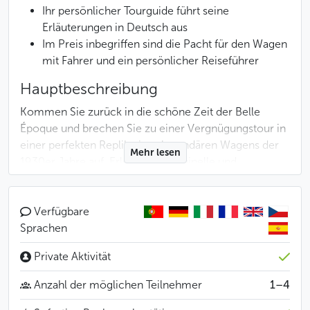
Ihr persönlicher Tourguide führt seine
Erläuterungen in Deutsch aus
Im Preis inbegriffen sind die Pacht für den Wagen
mit Fahrer und ein persönlicher Reiseführer
Hauptbeschreibung
Kommen Sie zurück in die schöne Zeit der Belle
Époque und brechen Sie zu einer Vergnügungstour in
einer perfekten Replik eines legendären Wagens der
Mehr lesen
1930er Jahre auf. Erleben Sie originelle und
angenehme Momente während dieser Fahrt im
Retrostil durch die tschechische Metropole.
Verfügbare
Die Route dieser Spazierfahrt führt durch die
Sprachen
historischen Viertel, entlang der bedeutendsten
Private Aktivität
Prager Sehenswürdigkeiten. Sie fahren in den Straßen
der Altstadt (Staré Město) spazieren, schauen sich die
Anzahl der möglichen Teilnehmer
1–4
Kleinseite (Malá Strana) an und ergötzen sich an dem