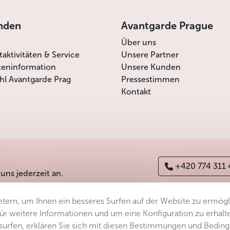
nden
Avantgarde Prague
heiben gebratener roter und gelber Rüben, frisch
Über uns
itaktivitäten & Service
Unsere Partner
teninformation
Unsere Kunden
inade, serviert mit Kartoffelstampf
l Avantgarde Prag
Pressestimmen
Kontakt
 einem Nest von Blattsalaten, garniert mit Scheiben
seschaum, glutenfreies Brot
+420 774 311
 uns jederzeit an.
 Anpassungen auch glutenfrei serviert werden
tern, um Ihnen ein besseres Surfen auf der Website zu ermög
erefreiheitserklärung
Manage consent
Sitemap
 Für weitere Informationen und um eine Konfiguration zu erhalt
enztem Verzehr alkoholfreier Getränke:
ersurfen, erklären Sie sich mit diesen Bestimmungen und Bedin