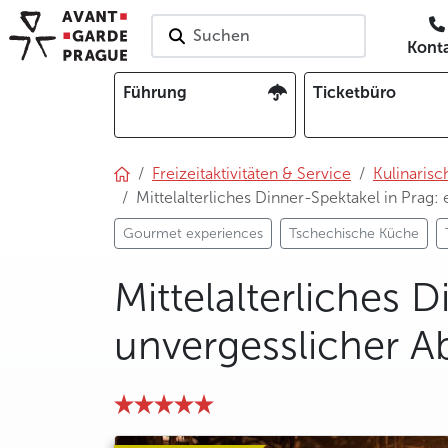
Suchen
Kont
Führung
Ticketbüro
Freizeitaktivitäten & Service
Kulinarisc
Mittelalterliches Dinner-Spektakel in Prag
Gourmet experiences
Tschechische Küche
Mittelalterliches D
unvergesslicher A
photo 5
photo 6
photo 7
photo 8
photo 9
photo 10
photo 11
photo 12
photo 13
photo 14