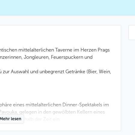
ntischen mittelalterlichen Taverne im Herzen Prags
nzerinnen, Jongleuren, Feuerspuckern und
nü zur Auswahl und unbegrenzt Getränke (Bier, Wein,
phäre eines mittelalterlichen Dinner-Spektakels im
 Pavouka, gelegen in den gewölbten Kellern eines
bend außerhalb der Zeit ein.
Mehr lesen
t Steinwänden und langen Holztischen genießen Sie