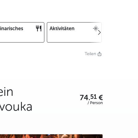
inarisches
Aktivitäten
Weihnachten
und Silvester
Teilen
ein
51
74.
€
avouka
/ Person