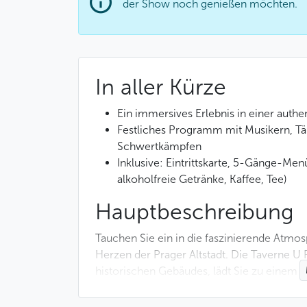
der Show noch genießen möchten.
In aller Kürze
Ein immersives Erlebnis in einer authe
Festliches Programm mit Musikern, Tä
Schwertkämpfen
Inklusive: Eintrittskarte, 5-Gänge-Me
alkoholfreie Getränke, Kaffee, Tee)
Hauptbeschreibung
Tauchen Sie ein in die faszinierende Atmos
Herzen der Prager Altstadt. Die Taverne U
historischen Gebäudes, lädt Sie zu einem A
In einem von Kerzen beleuchteten Saal mi