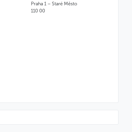
Praha 1 – Staré Město
und Knoblauch gefüllt, dazu Graupen mit Pilzen und
110 00
ewürzmischung gebraten, serviert mit
 einem Nest von Blattsalaten, garniert mit Scheiben
äseschaum, frisch gebackenes Brot
und Knoblauch gefüllt, dazu Graupen mit Pilzen und
utter gebratener Hähnchenschenkel, serviert mit