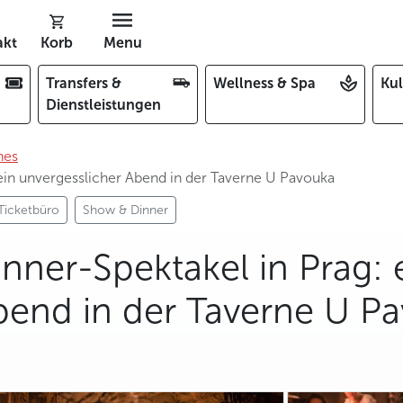
akt
Korb
Menu
Transfers &
Wellness & Spa
Kul
Dienstleistungen
hes
: ein unvergesslicher Abend in der Taverne U Pavouka
Ticketbüro
Show & Dinner
inner-Spektakel in Prag: 
bend in der Taverne U P