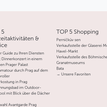
 einem Nest von Blattsalaten, garniert mit Scheiben
äseschaum, frisch gebackenes Brot
und Knoblauch gefüllt, dazu Graupen mit Pilzen und
 5
TOP 5 Shopping
ene Regenbogenforelle, serviert mit einer Variation
zeitaktivitäten &
Perníčkův sen
ice
Verkaufsstelle der Glaserei M
Havel-Markt
er Guide zu Ihren Diensten
Verkaufsstelle des Böhmisch
 Dinnerkonzert in einem
Granatmuseums
en Prager Palast
 einem Nest von Blattsalaten, garniert mit Scheiben
Bata
matour durch Prag auf dem
äseschaum, frisch gebackenes Brot
→ Unsere Favoriten
roller
rkostung in Prag
und Knoblauch gefüllt, dazu Graupen mit Pilzen und
annungsbad im Outdoor-
ool mit Blick über die Dächer
inade, serviert mit Kartoffelstampf
ahl Avantgarde Prag