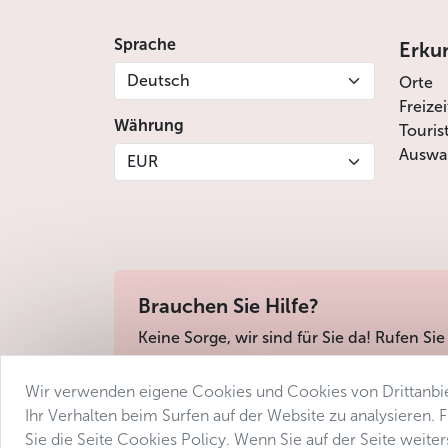
Veganes Menü:
Sprache
Erku
Frischer Gemüsesalat, garniert mit Sc
Deutsch
gebackenes Brot
Orte
Altböhmische Kartoffelsuppe
Freize
Währung
Gemüse-Risotto
Touris
Gegrillte Gemüsespieße mit Sesam-Mar
Auswah
EUR
Obstsalat
Glutenfreies Menü:
Geräucherte Enten- und Putenbrust auf
gebratener roter und gelber Rüben, Kä
Brauchen Sie Hilfe?
Hühnerbrühe mit Fleisch und Gemüse
Keine Sorge, wir sind für Sie da! Rufen Sie
Gemüse-Risotto
Alle Hauptgerichte können mit kleinen
Obstsalat
Wir verwenden eigene Cookies und Cookies von Drittanbie
Geschäftsbedingungen
Datenschutz
Barri
Ihr Verhalten beim Surfen auf der Website zu analysieren.
DREI-GÄNGE-MENÜ FÜR KINDER mit unbegr
Sie die Seite Cookies Policy. Wenn Sie auf der Seite weit