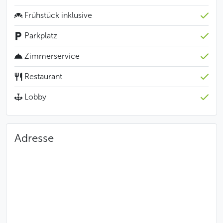
Chefkoch Pavel Sapík wird Ihre Geschmacksknospen
Frühstück inklusive
mit tschechischen und internationalen Gerichten
verwöhnen.
Parkplatz
Weniger
Zimmerservice
Restaurant
Lobby
Adresse