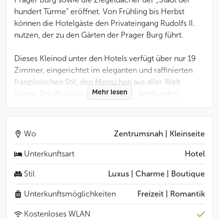
hundert Türme“ eröffnet. Von Frühling bis Herbst
können die Hotelgäste den Privateingang Rudolfs II.
nutzen, der zu den Gärten der Prager Burg führt.
Dieses Kleinod unter den Hotels verfügt über nur 19
Zimmer, eingerichtet im eleganten und raffinierten
französischen Stil, den Menschen aus aller Welt
Mehr lesen
lieben. Das Mobiliar à la 17. und 19. Jahrhundert,
Holzparkett, hochwertige Materialien und eine
außerordentliche Liebe zum Detail, welche sich z.B.
durch frische Blumen in den Zimmern ausdrückt –
Wo
Zentrumsnah | Kleinseite
das alles macht aus dem Hotel eine Oase der Ruhe
und des Komforts, die Sie nur ungern verlassen
Unterkunftsart
Hotel
werden.
Stil
Luxus | Charme | Boutique
Zum Hotel gehört auch eines der besten
Unterkunftsmöglichkeiten
Freizeit | Romantik
Gourmetlokale Prags – das Restaurant „Terasse zum
Goldenen Brunnen“ (Terasa U Zlaté studně). Sein
Kostenloses WLAN