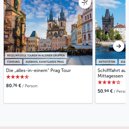
REGELMÄSSIGE TOUREN IN KLEINEN GRUPPEN
FÜHRUNG
AUSWAHL AVANTGARDE PRAG
AKTIVITÄTEN
KULIN
Die „alles-in-einem“ Prag Tour
Schifffahrt au
Mittagessen
76
80.
€
/ Person
94
50.
€
/ Person