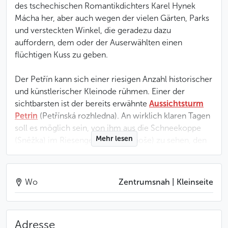
des tschechischen Romantikdichters Karel Hynek
Mácha her, aber auch wegen der vielen Gärten, Parks
und versteckten Winkel, die geradezu dazu
auffordern, dem oder der Auserwählten einen
flüchtigen Kuss zu geben.
Der Petřín kann sich einer riesigen Anzahl historischer
und künstlerischer Kleinode rühmen. Einer der
sichtbarsten ist der bereits erwähnte
Aussichtsturm
Petrin
(Petřínská rozhledna). An wirklich klaren Tagen
soll es möglich sein, von ihm aus die Schneekoppe
Mehr lesen
(Sněžka) im Riesengebirge (Krkonoše) zu sehen, den
höchsten Berg der Tschechischen Republik.
Wenn Sie den Petřín von weitem betrachten, fällt
Wo
Zentrumsnah | Kleinseite
Ihnen vielleicht ein zwischen den Bäumen
durchscheinendendes vertikales Bauwerk auf – die
Hungermauer (Hladová zeď), die zu Zeiten Karls IV.
Adresse
zum Schutz der
Kleinseite
(Malá strana) gebaut