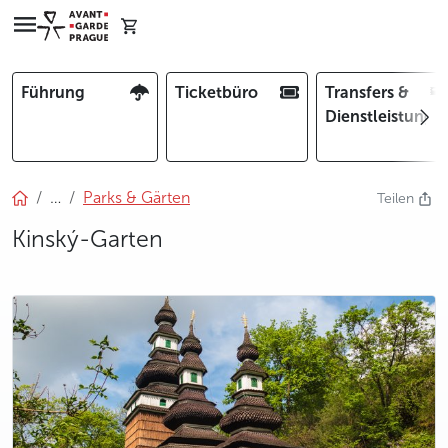
Führung
Ticketbüro
Transfers &
Dienstleistunge
…
Parks & Gärten
Teilen
Kinský-Garten
photo 5
photo 6
photo 7
photo 8
photo 9
photo 10
photo 11