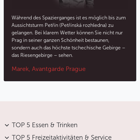
schöne Aussichten auf die Stadt und den Fluss. An
warmen Sommertagen erquickt Sie die angenehme
Umgebung mit Büschen und hochgewachsenen
Während des Spazierganges ist es möglich bis zum
Bäumen oder die frische Luft bei den „fließenden
Aussichtsturm Petřín (Petřínská rozhledna) zu
Treppen“ und dem Wasserfall.
gelangen. Bei klarem Wetter können Sie nicht nur
Prag in seiner ganzen Schönheit bestaunen,
Weniger
sondern auch das höchste tschechische Gebirge –
das Riesengebirge – sehen.
Marek, Avantgarde Prague
TOP 5 Essen & Trinken
TOP 5 Freizeitaktivitäten & Service