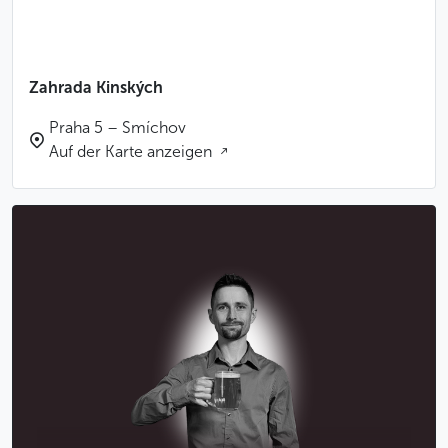
Unterhaltsquelle darstellte. Obwohl es sich wirklich
nur um eine Legende handelt, blieb der Name der
Mauer bis heute unverändert.
Zahrada Kinských
Beim Besuch dieses Gartens sollten Sie nicht
Praha 5 – Smíchov
vergessen, sich die hölzerne orthodoxe St.-
Auf der Karte anzeigen
Michaelskirche (chrám svatého Michala)
anzuschauen. Diese Kirche wurde Ende der 20er
Jahre des 20. Jahrhunderts direkt aus der
Karpatenukraine nach Prag gebracht. Sie stammt aus
dem 17. Jahrhundert und wurde von den Russinen in
der Karpatenukraine als ein typisches Bauwerk der
Volksarchitektur ihrer damaligen Hauptstadt
gewidmet.
Ohne Übertreibung kann man sagen, dass der Kinsky-
Garten sehr malerisch und romantisch ist. Wie auch
die anderen hügeligen Gärten in Prag, bietet er viele