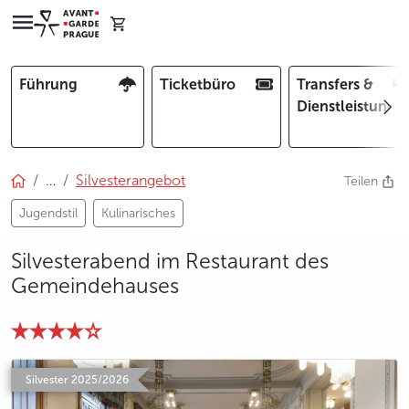
Führung
Ticketbüro
Transfers &
Dienstleistunge
…
Silvesterangebot
Teilen
Jugendstil
Kulinarisches
Silvesterabend im Restaurant des
Gemeindehauses
photo 5
Silvester 2025/2026