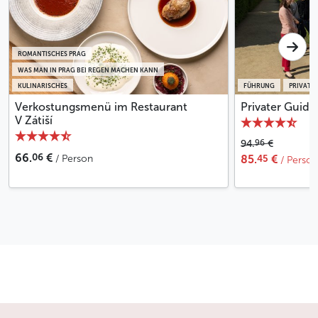
ROMANTISCHES PRAG
WAS MAN IN PRAG BEI REGEN MACHEN KANN
KULINARISCHES
FÜHRUNG
PRIVATER
Verkostungsmenü im Restaurant
Privater Guide
V Zátiší
96
94.
€
06
66.
€
45
/ Person
85.
€
/ Perso