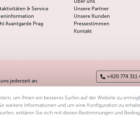
Über uns
itaktivitäten & Service
Unsere Partner
teninformation
Unsere Kunden
l Avantgarde Prag
Pressestimmen
Kontakt
+420 774 311
 uns jederzeit an.
tern, um Ihnen ein besseres Surfen auf der Website zu ermög
erefreiheitserklärung
Manage consent
Sitemap
 Für weitere Informationen und um eine Konfiguration zu erhalt
ersurfen, erklären Sie sich mit diesen Bestimmungen und Bedin
s.r.o.