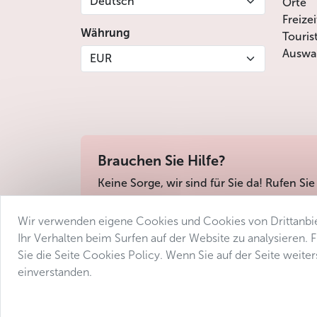
Deutsch
Orte
Freize
Währung
Touris
Auswah
EUR
Brauchen Sie Hilfe?
Keine Sorge, wir sind für Sie da! Rufen Sie
Wir verwenden eigene Cookies und Cookies von Drittanbie
Geschäftsbedingungen
Datenschutz
Barri
Ihr Verhalten beim Surfen auf der Website zu analysieren.
Sie die Seite Cookies Policy. Wenn Sie auf der Seite weit
einverstanden.
© 2025 Avantgarde Prague DMC 