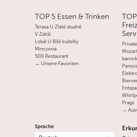
TOP 5 Essen & Trinken
TOP
Frei
Terasa U Zlaté studně
Serv
V Zátiší
Lokál U Bílé kuželky
Privat
Mincovna
Mozart
500 Restaurant
barock
→ Unsere Favoriten
Panora
Elektro
Bierve
Entsp
Whirlp
Prags
→ Ausw
Sprache
Erku