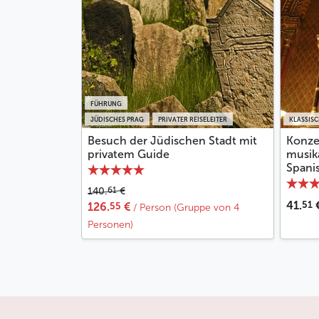
FÜHRUNG
JÜDISCHES PRAG
PRIVATER REISELEITER
KLASSISC
Besuch der Jüdischen Stadt mit
Konzer
privatem Guide
musika
Spani
61
140.
€
51
41.
55
126.
€
/ Person (Gruppe von 4
Personen)