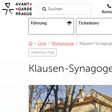
Suchen
Kont
Führung
Ticketbüro
Orte
Monumente
Klausen-Synagog
Jüdisches Prag
Klausen-Synagog
photo 5
photo 6
photo 7
photo 8