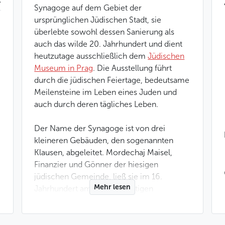
Synagoge auf dem Gebiet der
ursprünglichen Jüdischen Stadt, sie
überlebte sowohl dessen Sanierung als
auch das wilde 20. Jahrhundert und dient
heutzutage ausschließlich dem
Jüdischen
Museum in Prag
. Die Ausstellung führt
durch die jüdischen Feiertage, bedeutsame
Meilensteine im Leben eines Juden und
auch durch deren tägliches Leben.
Der Name der Synagoge ist von drei
kleineren Gebäuden, den sogenannten
Klausen, abgeleitet. Mordechaj Maisel,
Finanzier und Gönner der hiesigen
jüdischen Gemeinde, ließ sie im 16.
Mehr lesen
Jahrhundert am Ort der heutigen
Synagoge bauen. Eines dieser Gebäude
diente als Jeschiwa, eine Schule für das
Studium des Talmuds. Gründer der Schule