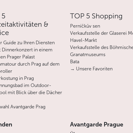
Auf diese Weise können Sie noch einiges
mehr über die Geschichte der Prager
 5
TOP 5 Shopping
Juden, ihre Traditionen sowie ihren Alltag
zeitaktivitäten &
erfahren.
Perníčkův sen
ice
Verkaufsstelle der Glaserei M
Havel-Markt
Weniger
er Guide zu Ihren Diensten
Verkaufsstelle des Böhmisch
 Dinnerkonzert in einem
Granatmuseums
en Prager Palast
Bata
matour durch Prag auf dem
→ Unsere Favoriten
roller
rkostung in Prag
annungsbad im Outdoor-
ool mit Blick über die Dächer
ahl Avantgarde Prag
nden
Avantgarde Prague