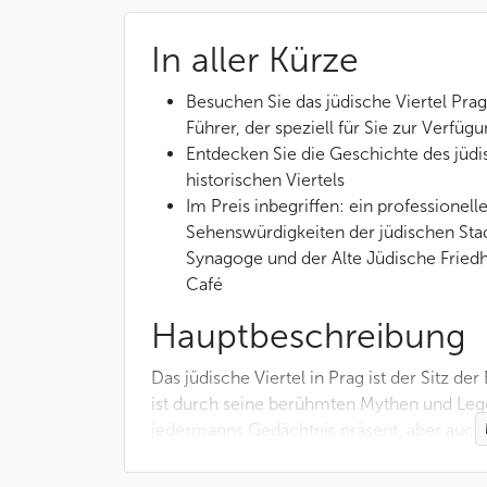
In aller Kürze
Besuchen Sie das jüdische Viertel Pra
Führer, der speziell für Sie zur Verfügu
Entdecken Sie die Geschichte des jüd
historischen Viertels
Im Preis inbegriffen: ein professionell
Sehenswürdigkeiten der jüdischen Stad
Synagoge und der Alte Jüdische Fried
Café
Hauptbeschreibung
Das jüdische Viertel in Prag ist der Sitz de
ist durch seine berühmten Mythen und Le
jedermanns Gedächtnis präsent, aber auch 
Einfluss auf die Kunst, die Kultur und das 
hinterlassen haben.