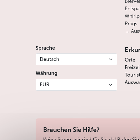
Bierve
Entsp
Whirlp
Prags
→ Ausw
Sprache
Erku
Deutsch
Orte
Freize
Währung
Touris
Auswah
EUR
Brauchen Sie Hilfe?
Keine Sorge, wir sind für Sie da! Rufen Sie