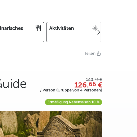
inarisches
Aktivitäten
Weihnachten
und Silvester
Teilen
Guide
73
140.
€
66
126.
€
/ Person (Gruppe von 4 Personen)
Ermäßigung Nebensaison 10 %