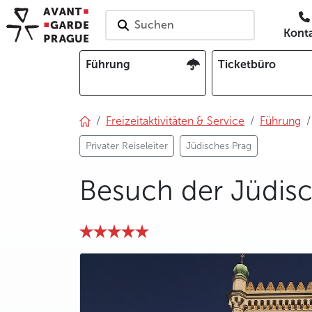
Suchen
Kont
Führung
Ticketbüro
Freizeitaktivitäten & Service
Führung
Privater Reiseleiter
Jüdisches Prag
Besuch der Jüdisc
photo 5
photo 6
photo 7
photo 8
photo 9
photo 10
photo 11