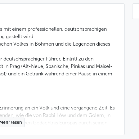
gs mit einem professionellen, deutschsprachigen
ng gestellt wird
ischen Volkes in Böhmen und die Legenden dieses
er deutschsprachiger Führer, Eintritt zu den
t in Prag (Alt-Neue, Spanische, Pinkas und Maisel-
hof) und ein Getränk während einer Pause in einem
r Erinnerung an ein Volk und eine vergangene Zeit. Es
genden, wie die von Rabbi Löw und dem Golem, in
im kollektiven Gedächtnis Europas durch seinen
Mehr lesen
Erbe, das uns Franz Kafka, Max Brod und viele andere