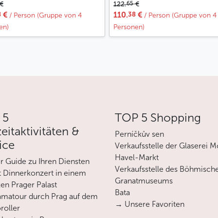
65
€
122.
€
8
38
€
110.
€
/ Person (Gruppe von 4
/ Person (Gruppe von 4
en)
Personen)
 5
TOP 5 Shopping
zeitaktivitäten &
Perníčkův sen
ice
Verkaufsstelle der Glaserei M
Havel-Markt
er Guide zu Ihren Diensten
Verkaufsstelle des Böhmisch
 Dinnerkonzert in einem
Granatmuseums
en Prager Palast
Bata
matour durch Prag auf dem
→ Unsere Favoriten
roller