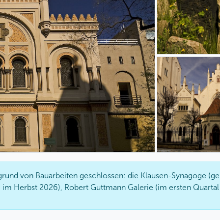
grund von Bauarbeiten geschlossen: die Klausen-Synagoge (gep
 im Herbst 2026), Robert Guttmann Galerie (im ersten Quartal