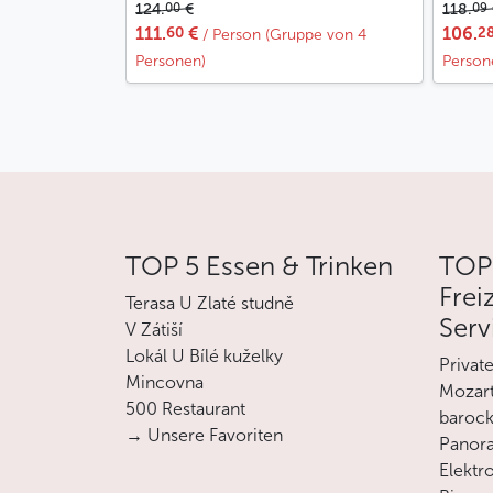
00
09
124.
€
118.
60
2
111.
€
106.
/ Person (Gruppe von 4
Personen)
Person
TOP 5 Essen & Trinken
TOP
Frei
Terasa U Zlaté studně
Serv
V Zátiší
Lokál U Bílé kuželky
Privat
Mincovna
Mozart
500 Restaurant
barock
→ Unsere Favoriten
Panora
Elektro