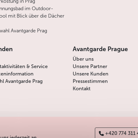
rkostung in Prag
annungsbad im Outdoor-
ool mit Blick über die Dächer
ahl Avantgarde Prag
nden
Avantgarde Prague
Über uns
itaktivitäten & Service
Unsere Partner
teninformation
Unsere Kunden
l Avantgarde Prag
Pressestimmen
Kontakt
+420 774 311
 uns jederzeit an.