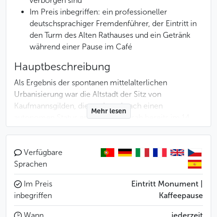
verborgen sind
Im Preis inbegriffen: ein professioneller
deutschsprachiger Fremdenführer, der Eintritt in
den Turm des Alten Rathauses und ein Getränk
während einer Pause im Café
Hauptbeschreibung
Als Ergebnis der spontanen mittelalterlichen
Urbanisierung war die Altstadt der Sitz von
Kaufmannsgilden, die nach und nach einen
Mehr lesen
autonomen Status erlangten, und sah bereits im 14.
Das außergewöhnliche Netz aus verwinkelten Gassen,
kleinen Plätzen und Passagen, das sich um die
Verfügbare
Marktplätze herum entwickelt hat, führt Sie von
Sprachen
Entdeckung zu Entdeckung. Hinter den eleganten
Im Preis
Eintritt Monument |
Barockfassaden verbergen sich oft Gebäude mit viel
inbegriffen
Kaffeepause
älteren Mauern und Kellern, und die Spuren der
Romanik und Gotik bleiben für denjenigen sichtbar,
Wann
jederzeit