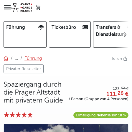
Führung
Ticketbüro
Transfers &
Dienstleistunge
…
Führung
Teilen
Privater Reiseleiter
Spaziergang durch
62
123.
€
die Prager Altstadt
111.
€
26
mit privatem Guide
/ Person (Gruppe von 4 Personen)
Ermäßigung Nebensaison 10 %
photo 5
photo 6
photo 7
photo 8
photo 9
photo 10
photo 11
photo 12
photo 13
photo 14