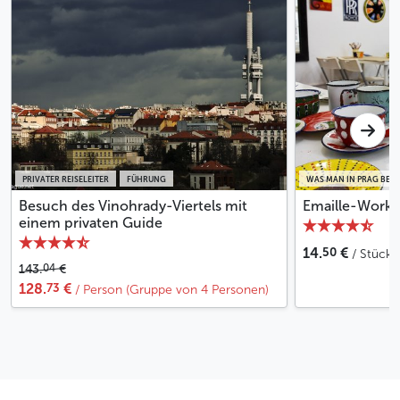
Treffen Sie Ihren Reiseleiter an der Rezeption
Ihres Hotels oder an einem anderen vorher
vereinbarten Ort
Weniger
PRIVATER REISELEITER
FÜHRUNG
WAS MAN IN PRAG BEI
Besuch des Vinohrady-Viertels mit
Emaille-Works
einem privaten Guide
50
14.
€
/ Stück
04
143.
€
73
128.
€
/ Person (Gruppe von 4 Personen)