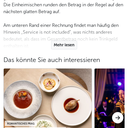
Die Einheimischen runden den Betrag in der Regel auf den
nächsten glatten Betrag auf.
Am unteren Rand einer Rechnung findet man häufig den
Hinweis „Service is not included“, was nichts anderes
bedeutet, als dass im Gesamtbetrag noch kein Trinkgeld
Mehr lesen
enthalten ist.
Das könnte Sie auch interessieren
Falls Sie mit der Bedienung zufrieden sind, empfehlen wir
Ihnen, ihr ein Trinkgeld zu geben.
Wie geht man vor, wenn man der
Bedienung ein Trinkgeld geben will?
Sobald Ihnen der Kellner die Rechnung gebracht hat,
können Sie ihm sofort mitteilen, dass Sie mehr zahlen
wollen. Lautet Ihr Rechnungsbetrag beispielsweise
417 CZK, sagen Sie dem Kellner 450 CZK und bezahlen Sie
dies in bar oder mit Karte. Sie können auch zunächst den
ROMANTISCHES PRAG