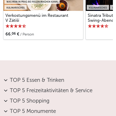
WAS MAN IN PRAG BEI REGEN MACHEN KANN
genauen Rechnungsbetrag bezahlen und hinterlassen
KULINARISCHES
KULINARISCHES
SH
anschließend Ihr Trinkgeld auf dem Tisch, wie es auch in
Verkostungsmenü im Restaurant
Sinatra Tribute
anderen Winkeln der Welt üblich ist.
V Zátiší
Swing-Abend
Falls die Bedienung Ihres Erachtens kein Trinkgeld verdient
06
66.
€
hat, der Kellner jedoch darauf drängt, haben Sie keine
/ Person
Angst und stehen Sie zu Ihrer Entscheidung – Trinkgeld zu
geben ist in der
Tschechischen Republik
keine Pflicht.
Weniger
TOP 5 Essen & Trinken
TOP 5 Freizeitaktivitäten & Service
TOP 5 Shopping
TOP 5 Monumente