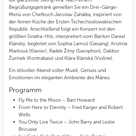
Begrüßungsgetränk genießen Sie ein Drei-Gänge-
Menü von Chefkoch Jaroslav Zahálka, inspiriert von
der feinen Küche der Ersten Tschechoslowakischen
Republik. Anschließend folgt ein Konzert mit den
größten Sinatra-Hits, interpretiert vom Bariton Daniel
Klánský, begleitet von Sophia Lamoš (Gesang), Kristina
Marková (Klavier), Radek Žitný (Saxophon), Dalibor
Žurínek (Kontrabass) und Klára Klánská (Violine).
Ein stilvoller Abend voller Musik, Genuss und
Emotionen im eleganten Ambiente des Mánes.
Programm
Fly Me to the Moon
– Bart Howard
From Here to Eternity
– Fred Karger and Robert
Wells
You Only Live Twice
– John Barry and Leslie
Bricusse