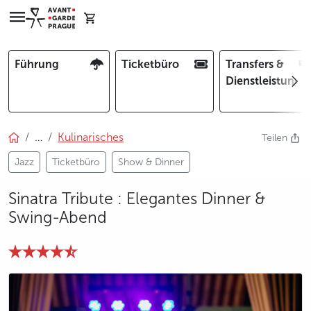
Führung
Ticketbüro
Transfers &
Dienstleistunge
…
Kulinarisches
Teilen
Jazz
Ticketbüro
Show & Dinner
Sinatra Tribute : Elegantes Dinner &
Swing-Abend
photo 5
photo 6
photo 7
photo 8
photo 9
photo 10