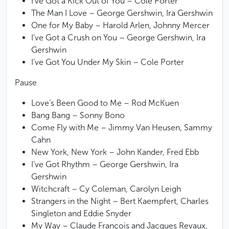
I’ve Got a Kick Out of You
– Cole Porter
The Man I Love
– George Gershwin, Ira Gershwin
One for My Baby
– Harold Arlen, Johnny Mercer
I’ve Got a Crush on You
– George Gershwin, Ira
Gershwin
I’ve Got You Under My Skin
– Cole Porter
Pause
Love’s Been Good to Me
– Rod McKuen
Bang Bang
– Sonny Bono
Come Fly with Me
– Jimmy Van Heusen, Sammy
Cahn
New York, New York
– John Kander, Fred Ebb
I’ve Got Rhythm
– George Gershwin, Ira
Gershwin
Witchcraft
– Cy Coleman, Carolyn Leigh
Strangers in the Night
– Bert Kaempfert, Charles
Singleton and Eddie Snyder
My Way
– Claude François and Jacques Revaux,