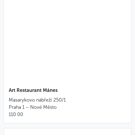
Art Restaurant Mánes
Masarykovo nábřeží 250/1
Praha 1 – Nové Město
110 00