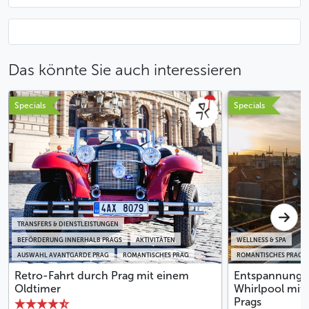
Das könnte Sie auch interessieren
Specials
Specials
TRANSFERS & DIENSTLEISTUNGEN
BEFÖRDERUNG INNERHALB PRAGS
AKTIVITÄTEN
WELLNESS & SPA
AUSWAHL AVANTGARDE PRAG
ROMANTISCHES PRAG
ROMANTISCHES PRAG
Retro-Fahrt durch Prag mit einem
Entspannungs
Oldtimer
Whirlpool mit 
Prags