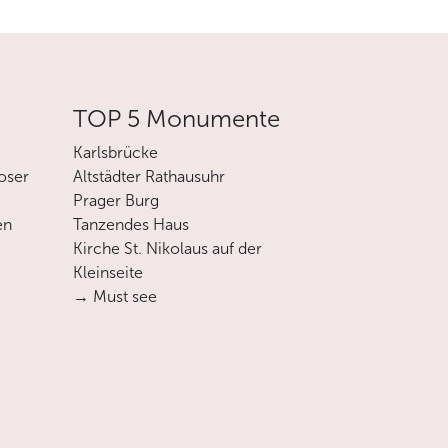
TOP 5 Monumente
erden.
eu gewählt wird.
Karlsbrücke
ählt (seit 2013). Obwohl er offiziell an der
oser
Altstädter Rathausuhr
Prager Burg
ssungsgerichts und hat ein Vetorecht bei
en
Tanzendes Haus
Kirche St. Nikolaus auf der
verantwortlich.
Kleinseite
→ Must see
och nicht zur Eurozone.