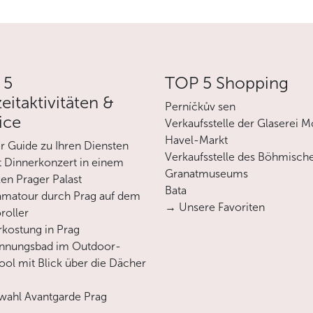
mokratie, in der das Parlament eine zentrale Rolle spielt.
hischen Nationalrat angenommen.
 5
TOP 5 Shopping
e, die für 4 Jahre nach dem Verhältniswahlrecht gewählt w
zeitaktivitäten &
gewählt werden, wobei alle 2 Jahre ein Drittel der Senatoren n
Perníčkův sen
ice
t und Oberbefehlshaber der Streitkräfte, direkt für 5 Jahre gew
Verkaufsstelle der Glaserei M
cht begrenzt.
Havel-Markt
er Guide zu Ihren Diensten
ister, die Mitglieder des Obersten Gerichtshofs und des Verfa
Verkaufsstelle des Böhmisch
 Dinnerkonzert in einem
Granatmuseums
en Prager Palast
remierminister gebildet und ist vor der Abgeordnetenkammer 
Bata
matour durch Prag auf dem
→ Unsere Favoriten
roller
 2004 Mitglied der Europäischen Union. Allerdings gehört sie n
rkostung in Prag
annungsbad im Outdoor-
em der NATO bei.
ool mit Blick über die Dächer
ahl Avantgarde Prag