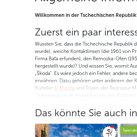
Willkommen in der Tschechischen Republik
Zuerst ein paar intere
Wussten Sie, dass die Tschechische Republik 
wurde), weiche Kontaktlinsen (die 1961 von P
Firma Baťa erfunden), den Remoska-Ofen (1957 
hergestellt wurde)? Und wissen Sie, womit Aus
„Škoda". Es wäre jedoch ein Fehler, andere be
erwähnen. Dazu gehören unter anderem der
Künstler
A. Mucha
und Toyen, der Regisseur M.
Opernsängerin M. Kožená sowie der Kletterer 
Produkten, die sich weltweit bewährt haben,
Verdauungshilfe verwendet). Wenn man auch n
Das könnte Sie auch in
allgegenwärtigen Burgen und Schlösser sowie
viel zu bieten!
Specials