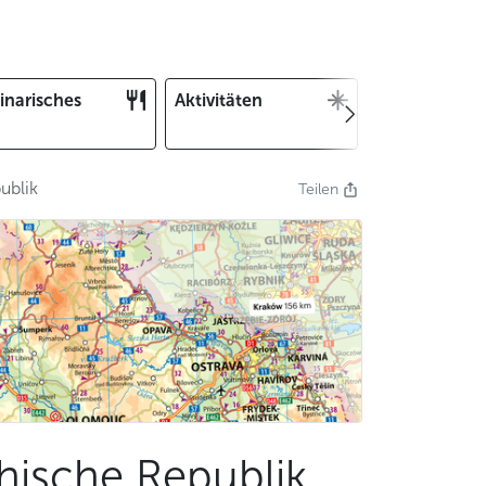
inarisches
Aktivitäten
Weihnachten
und Silvester
ublik
Teilen
hische Republik