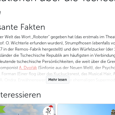
!
ssante Fakten
der Welt das Wort „Roboter" gegeben hat (das erstmals im The
rof. O. Wichterle erfunden wurden), Strumpfhosen (ebenfalls v
in der Remos-Fabrik hergestellt) und den Würfelzucker (der 1
länder die Tschechische Republik am häufigsten in Verbindung 
deutende tschechische Persönlichkeiten, die weit über die Gr
 Komponist
A. Dvořák
(Sinfonie aus der Neuen Welt), der Psycho
 Forman (Einer flog über das Kuckucksnest, das Musical Hair,
A. Ondra. Erwähnenswert sind auch die ehemaligen Supermodel
Mehr lesen
 gehören tschechisches
Glas von Moser
, Schuhe der Marke
Baťa
och die natürliche Schönheit, die ungewöhnliche Anzahl an 
teressieren
 die zahlreichen
Kurorte
in Betracht zieht, hat die
Tschechische