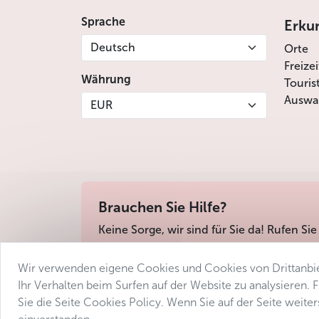
Die Hauptstadt,
Prag
, ist die größte Stadt der
Sprache
Erku
Weitere wichtige Städte: Plzeň im Westen, B
Deutsch
Orte
Freize
Offizielle Verwaltungs
Währung
Touris
Auswah
Die Tschechische Republik ist in 14 Verwaltun
EUR
Prag von allen Seiten.
Brauchen Sie Hilfe?
Keine Sorge, wir sind für Sie da! Rufen Sie
Wir verwenden eigene Cookies und Cookies von Drittanbie
Geschäftsbedingungen
Datenschutz
Barri
Ihr Verhalten beim Surfen auf der Website zu analysieren.
Sie die Seite Cookies Policy. Wenn Sie auf der Seite weit