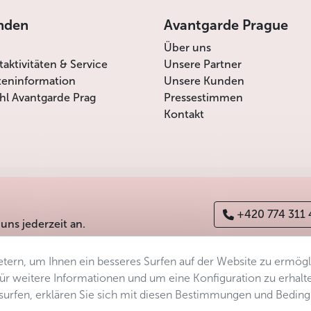
 Tschechischen Republik sowohl in Bezug auf ihre Fläche als au
nden
Avantgarde Prague
rünn im Südosten, Ostrava und Olomouc im Osten.
Über uns
itaktivitäten & Service
Unsere Partner
gliederung des Landes
teninformation
Unsere Kunden
l Avantgarde Prag
Pressestimmen
gsregionen unterteilt, von denen eine die Hauptstadt Prag bild
Kontakt
+420 774 311
 uns jederzeit an.
tern, um Ihnen ein besseres Surfen auf der Website zu ermög
erefreiheitserklärung
Manage consent
Sitemap
 Für weitere Informationen und um eine Konfiguration zu erhalt
ersurfen, erklären Sie sich mit diesen Bestimmungen und Bedin