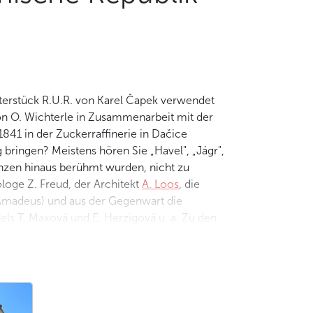
aterstück R.U.R. von Karel Čapek verwendet
on O. Wichterle in Zusammenarbeit mit der
841 in der Zuckerraffinerie in Dačice
bringen? Meistens hören Sie „Havel", „Jágr",
enzen hinaus berühmt wurden, nicht zu
loge Z. Freud, der Architekt
A. Loos
, die
 Amadeus) und aus der Gegenwart die
s T. Maxová und E. Herzigová u. a. Zu den
und der Kräuterlikör Becherovka (früher als
UNESCO-Weltkulturerbestätten, die
 Republik trotz ihrer bescheidenen Größe