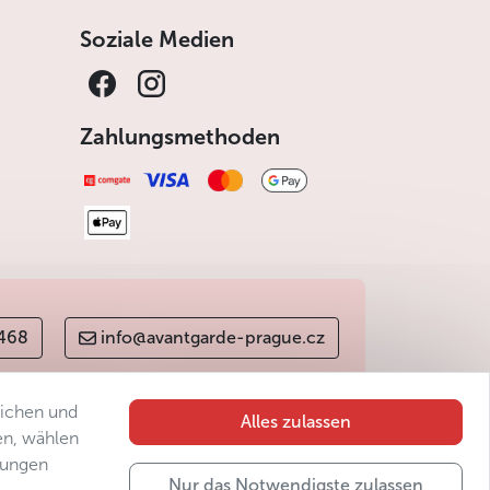
ch ihre Bevölkerung.
Soziale Medien
Zahlungsmethoden
et. Die größte Region, Mittelböhmen, umgibt
 468
info@avantgarde-prague.cz
lichen und
Alles zulassen
en, wählen
gungen
Nur das Notwendigste zulassen