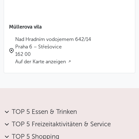
zwei Zimmer zum Bewohnen übrig. Nach 1989
wurde die Villa von den Erben von der Stadt Prag
gekauft, die eine umfassende Renovierung nach
Müllerova vila
zeitgenössischen Fotografien durchführte. Heute
gehört sie zum
Museum der Stadt Prag
und ist für die
Nad Hradním vodojemem 642/14
Öffentlichkeit zugänglich.
Praha 6 – Střešovice
162 00
Weniger
Auf der Karte anzeigen
TOP 5 Essen & Trinken
TOP 5 Freizeitaktivitäten & Service
TOP 5 Shopping