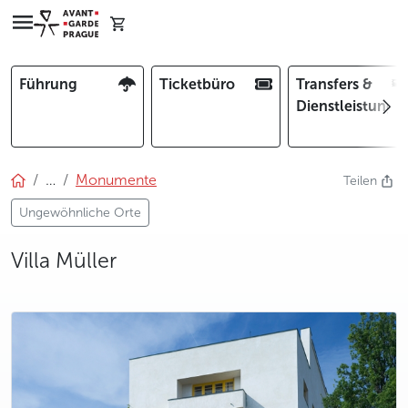
Führung
Ticketbüro
Transfers &
Dienstleistunge
…
Monumente
Teilen
Ungewöhnliche Orte
Villa Müller
photo 5
photo 6
photo 7