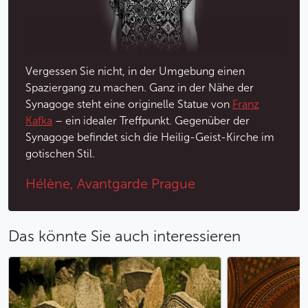
Im Obergeschoss der Synagoge befindet sich
außerdem eine Ausstellung mit böhmisch-
mährischem Silber aus dem 17. bis 20.
Vergessen Sie nicht, in der Umgebung einen
Außerhalb der Synagoge befindet sich das Denkmal
Spaziergang zu machen. Ganz in der Nähe der
für Franz Kafka. In der Nähe der Dušní-Straße, in der
Synagoge steht eine originelle Statue von
Franz
Franz Kafka
wohnte, steht die Statue genau an der
Kafka
– ein idealer Treffpunkt. Gegenüber der
Stelle, an der die Grenze zwischen den Prager
Synagoge befindet sich die Heilig-Geist-Kirche im
Bezirken
Altstadt
und Jüdisches Viertel verläuft.
gotischen Stil.
Hélène, Avantgarde Prague
Weniger
Das könnte Sie auch interessieren