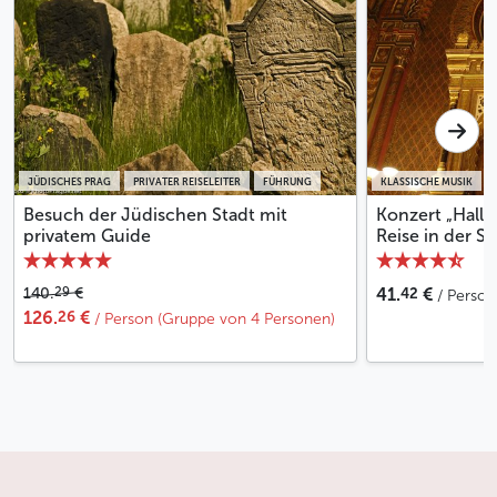
JÜDISCHES PRAG
PRIVATER REISELEITER
FÜHRUNG
KLASSISCHE MUSIK
Besuch der Jüdischen Stadt mit
Konzert „Halle
privatem Guide
Reise in der 
42
29
140.
€
41.
€
/ Person
26
126.
€
/ Person (Gruppe von 4 Personen)