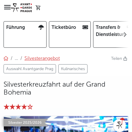
Führung
Ticketbüro
Transfers &
Dienstleistunge
…
Silvesterangebot
Teilen
Auswahl Avantgarde Prag
Kulinarisches
Silvesterkreuzfahrt auf der Grand
Bohemia
photo 5
photo 6
photo 7
photo 8
photo 9
photo 10
photo 11
photo 12
photo 13
photo 14
photo 15
Silvester 2025/2026