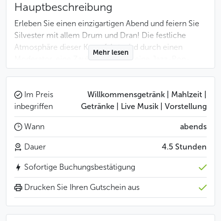
Hauptbeschreibung
Erleben Sie einen einzigartigen Abend und feiern Sie
Silvester mit allem Drum und Dran! Die festliche
Atmosphäre dieser Kreuzfahrt wird durch einen
Mehr lesen
Moderator, eine Zaubershow und eine Jazz-Pop-
Band, die zum Tanzen aufspielt, unterstrichen.
Machen Sie sich bereit für einen unterhaltsamen
Abend mit einem Silvesterquiz!
Im Preis
Willkommensgetränk | Mahlzeit |
inbegriffen
Getränke | Live Musik | Vorstellung
Das Schiff ist in zwei Teile unterteilt:
Wann
abends
Gold: der Hauptteil des Schiffes mit einem
Dauer
4.5 Stunden
Glasdach
Silver: der vordere Teil des Schiffes mit
Sofortige Buchungsbestätigung
Panoramafenstern
Drucken Sie Ihren Gutschein aus
Menü
KANAPEES (4 Stück pro Person)