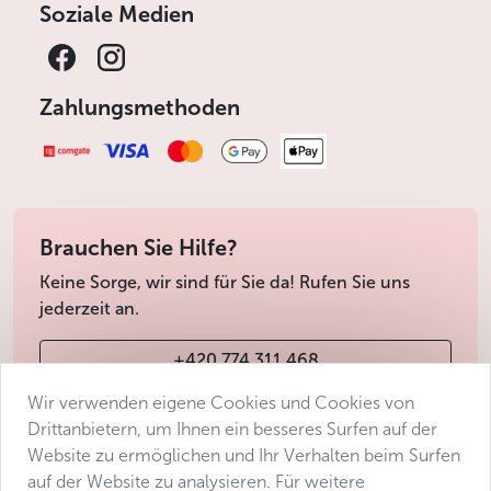
Knochen (direkt vor den Augen der Gäste
Soziale Medien
aufgeschnitten) und hausgemachtes Sauerkraut
serviert, um das Geld für das kommende Jahr
festzuhalten.
Zahlungsmethoden
Das sollten Sie wissen
Sie können ab 20:00 Uhr einsteigen, das Boot
fährt um 20:30 Uhr ab
Die Fahrt endet um 1:00 Uhr nachts
Brauchen Sie Hilfe?
Das Schiff fährt von der Čechův-Brücke ab, fährt
Keine Sorge, wir sind für Sie da! Rufen Sie uns
nach Vyšehrad und kommt dann zurück
jederzeit an.
Die Kreuzfahrt kann für mindestens 2 Personen
gebucht werden
+420 774 311 468
Privater Tisch ist ab 4 Personen garantiert
Wir verwenden eigene Cookies und Cookies von
Stornierungsbedingungen
info@avantgarde-prague.cz
Drittanbietern, um Ihnen ein besseres Surfen auf der
Stornierung vom 1. bis 30. November:
Website zu ermöglichen und Ihr Verhalten beim Surfen
Stornogebühr von 20% des Gesamtpreises
auf der Website zu analysieren. Für weitere