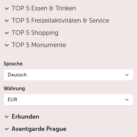
Vanille-Panna-Cotta mit Himbeeren
TOP 5 Essen & Trinken
Blätterteigstrudel mit Äpfeln und Walnüssen
TOP 5 Freizeitaktivitäten & Service
Auswahl an Mini-Desserts
Schale mit frischem Obst, dekoriert mit Minze
TOP 5 Shopping
GETRÄNKE
TOP 5 Monumente
Begrüßungsgetränk - Prosecco DOCG
Valdobbiadene oder Erfrischungsgetränk
Sprache
Unbegrenzter Verzehr ausgewählter Getränke -
Deutsch
Pilsner Urquell Bier, Wein vom Fass (2 Sorten
Weißwein, 2 Sorten Rotwein, 1 Sorte Rosé),
Währung
Erfrischungsgetränke (Pepsi, Pepsi Max, Mirinda,
7UP, Schweppes Ice Tea, Orangensaft, Apfelsaft,
EUR
Wasser), Kaffee, Tee
ein Glas Prosecco für einen Toast auf Mitternacht
Erkunden
Um Mitternacht werden nach tschechischer Tradition
Avantgarde Prague
Linsen auf Sauerteig mit Prager Schinken vom