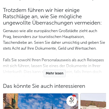
Trotzdem führen wir hier einige
Ratschläge an, wie Sie mögliche
ungewollte Überraschungen vermeiden:
Genauso wie alle europäischen Großstädte zieht auch
Prag, besonders zur touristischen Hauptsaison,
Taschendiebe an. Seien Sie daher umsichtig und geben Sie
stets Acht auf Ihre Dokumente, Geld und Wertsachen.
Falls Sie sowohl Ihren Personalausweis als auch Reisepass
mit sich führen, lassen Sie eines der Dokumente in Ihrer
Unterkunft. Dies kann sehr nützlich sein, falls Ihnen doch
Mehr lesen
einmal das Dokument gestohlen wird, das Sie unterwegs
bei sich haben.
Das könnte Sie auch interessieren
Lesen Sie auch unseren Artikel
was tun, wenn Ihre
persönlichen Dokumente verloren gehen oder gestohlen
werden
.