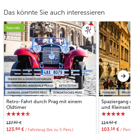
Das könnte Sie auch interessieren
Specials
TRANSFERS & DIENSTLEISTUNGEN
BEFÖRDERUNG INNERHALB PRAGS
AKTIVITÄTEN
AUSWAHL AVANTGARDE PRAG
ROMANTISCHES PRAG
FÜHRUNG
PRIVATER
Retro-Fahrt durch Prag mit einem
Spaziergang du
Oldtimer
und Kleinseite
92
62
137.
€
114.
€
84
16
123.
€
103.
€
/ Fahrzeug (bis zu 5 Pers.)
/ Pers