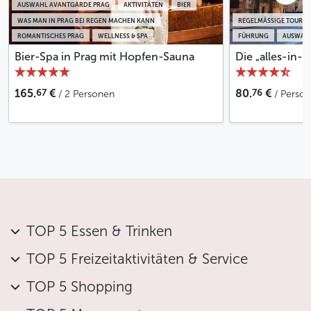
AUSWAHL AVANTGARDE PRAG
AKTIVITÄTEN
BIER
WAS MAN IN PRAG BEI REGEN MACHEN KANN
REGELMÄSSIGE TOUREN 
ROMANTISCHES PRAG
WELLNESS & SPA
FÜHRUNG
AUSWAHL
Bier-Spa in Prag mit Hopfen-Sauna
Die „alles-in-
67
76
165.
€
80.
€
/ 2 Personen
/ Person
TOP 5 Essen & Trinken
TOP 5 Freizeitaktivitäten & Service
TOP 5 Shopping