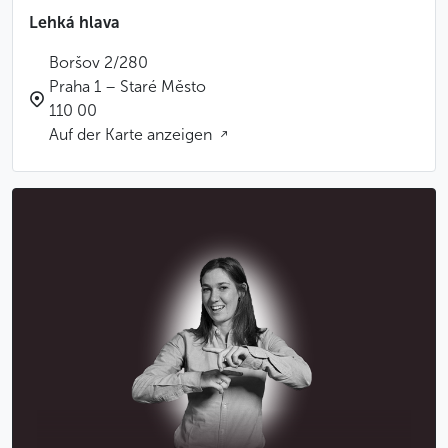
Lehká hlava
Boršov 2/280
Praha 1 – Staré Město
110 00
Auf der Karte anzeigen