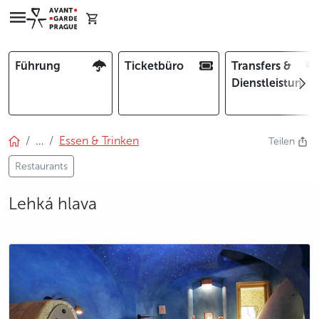
Führung
Ticketbüro
Transfers &
Dienstleistunge
…
Essen & Trinken
Teilen
Restaurants
Lehká hlava
photo 5