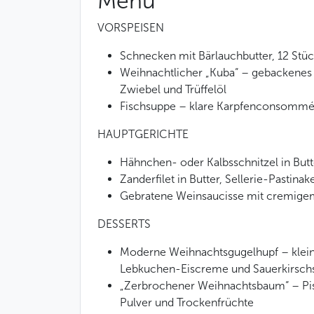
Menü
VORSPEISEN
Schnecken mit Bärlauchbutter, 12 Stü
Weihnachtlicher „Kuba“ – gebackenes G
Zwiebel und Trüffelöl
Fischsuppe – klare Karpfenconsommé
HAUPTGERICHTE
Hähnchen- oder Kalbsschnitzel in Butter
Zanderfilet in Butter, Sellerie-Pastin
Gebratene Weinsau­cisse mit cremigem
DESSERTS
Moderne Weihnachtsgugelhupf – kleine
Lebkuchen-Eiscreme und Sauerkirsch
„Zerbrochener Weihnachtsbaum“ – Pis
Pulver und Trockenfrüchte