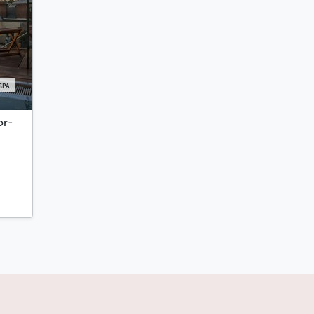
SPA
or-