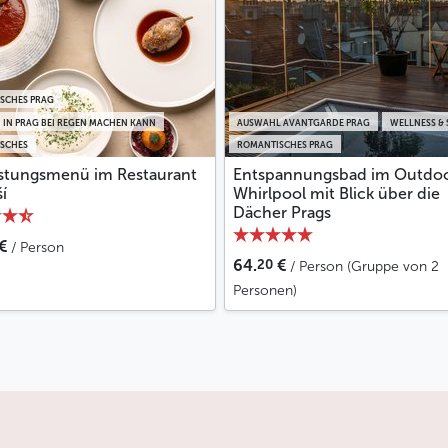
SCHES PRAG
 IN PRAG BEI REGEN MACHEN KANN
AUSWAHL AVANTGARDE PRAG
WELLNESS & 
ISCHES
ROMANTISCHES PRAG
stungsmenü im Restaurant
Entspannungsbad im Outdo
ší
Whirlpool mit Blick über die
Dächer Prags
€
/ Person
20
64.
€
/ Person (Gruppe von 2
Personen)