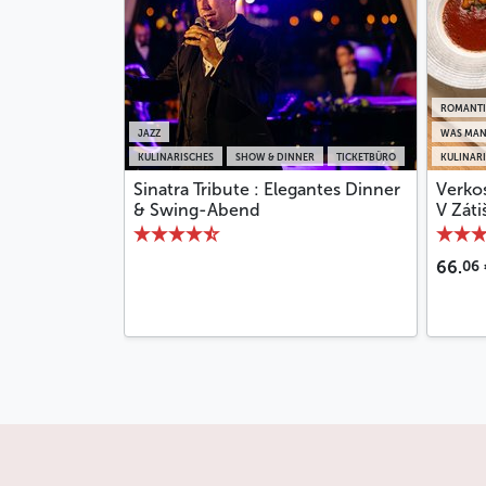
ROMANTI
JAZZ
WAS MAN
KULINARISCHES
SHOW & DINNER
TICKETBÜRO
KULINAR
Sinatra Tribute : Elegantes Dinner
Verko
& Swing-Abend
V Záti
06
66.