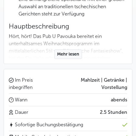
Auswahl an traditionellen tschechischen
Gerichten steht zur Verfügung
Hauptbeschreibung
Hört, hört! Das Pub U Pavouka bereitet ein
unterhaltsames Weihnachtsprogramm im
mittelalterlichen Stil vor. "Historische Fantasieshow",
Mehr lesen
bei der Sie viele originelle Darbietungen sehen
werden.
Die einzelnen Darbietungen wechseln sich in einem
Im Preis
Mahlzeit | Getränke |
flotten Rhythmus ab, so dass es keinen Moment
inbegriffen
Vorstellung
langweilig wird. Die Musikkapelle spielt Trommeln,
Wann
abends
Flöten, Geigen und Dudelsäcke, es gibt Tänzer und
Schlangenbeschwörer, Schwertkämpfer, Piraten,
Dauer
2.5 Stunden
Jongleure, Feuerspucker und vieles mehr.
Sofortige Buchungsbestätigung
Menü