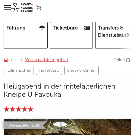
Führung
Ticketbüro
Transfers &
Dienstleistunge
…
Weihnachtsangebot
Teilen
Kulinarisches
Ticketbüro
Show & Dinner
Heiligabend in der mittelalterlichen
Kneipe U Pavouka
photo 5
photo 6
photo 7
photo 8
photo 9
photo 10
photo 11
photo 12
photo 13
photo 14
photo 15
photo 16
photo 17
Weihnachten 2025