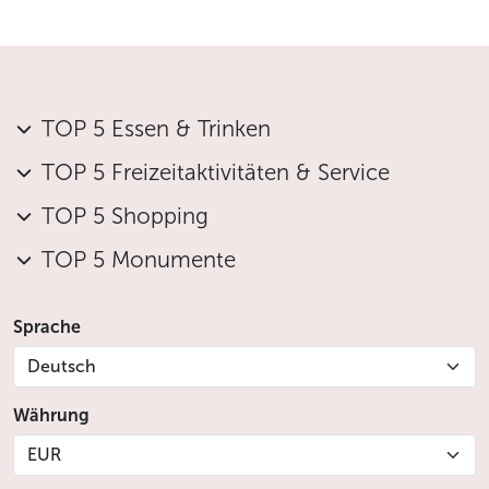
Veganes Menü:
frischer Gemüsesalat, garniert mit Scheiben
gebratener Roter und Gelber Rübe, frisch
TOP 5 Essen & Trinken
gebackenes Brot
Altböhmischer Kartoffelpuffer
TOP 5 Freizeitaktivitäten & Service
Altböhmische Griebenplätzchen und Pilz-
TOP 5 Shopping
Graupen-Kuba
gegrillte Gemüsespießchen mit Sesam-Marinade,
TOP 5 Monumente
serviert mit Kartoffelstampf
Obstsalat
Sprache
Glutenfreies Menü:
Deutsch
geräucherte Enten- und Putenbrust auf einem
Währung
Nest von Blattsalaten, garniert mit Scheiben
gebratener Roter und Gelber Rübe, Käseschaum,
EUR
glutenfreies Brot