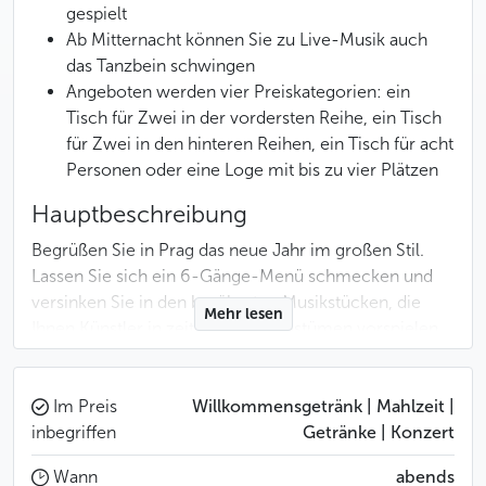
gespielt
Ab Mitternacht können Sie zu Live-Musik auch
das Tanzbein schwingen
Angeboten werden vier Preiskategorien: ein
Tisch für Zwei in der vordersten Reihe, ein Tisch
für Zwei in den hinteren Reihen, ein Tisch für acht
Personen oder eine Loge mit bis zu vier Plätzen
Hauptbeschreibung
Begrüßen Sie in Prag das neue Jahr im großen Stil.
Lassen Sie sich ein 6-Gänge-Menü schmecken und
versinken Sie in den berühmten Musikstücken, die
Mehr lesen
Ihnen Künstler in zeitgemäßen Kostümen vorspielen.
Menü und Programm
Im Preis
Willkommensgetränk | Mahlzeit |
19:30 Uhr: Willkommensgteränk & Amuse-Bouche
inbegriffen
Getränke | Konzert
20:00 Uhr: Pralinen aus Foie gras mit Schalotten-
Wann
abends