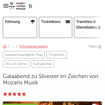
Führung
Ticketbüro
Transfers &
Dienstleistunge
…
Silvesterangebot
Teilen
Auswahl Avantgarde Prag
Ticketbüro
Show & Dinner
Kulinarisches
Galaabend zu Silvester im Zeichen von
Mozarts Musik
photo 5
photo 6
photo 7
photo 8
photo 9