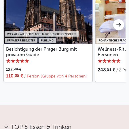
WAS MAN AUF DER PRAGER BURG BESICHTIGEN SOLLTE
PRIVATER REISELEITER
FÜHRUNG
ROMANTISCHES PRAG
Besichtigung der Prager Burg mit
Wellness-Ritua
privatem Guide
Personen
51
28
122.
€
248.
€
/ 2 Pe
05
110.
€
/ Person (Gruppe von 4 Personen)
TOP 5 Essen & Trinken