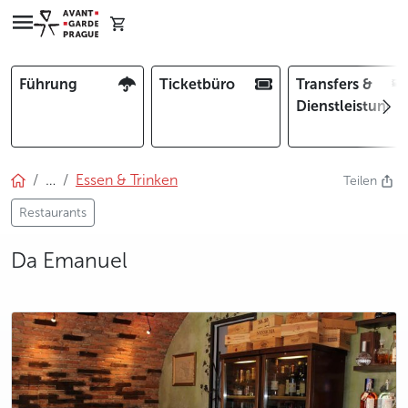
Führung
Ticketbüro
Transfers &
Dienstleistunge
…
Essen & Trinken
Teilen
Restaurants
Da Emanuel
photo 5
photo 6