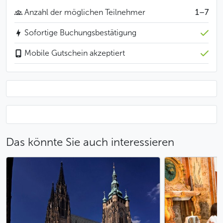
empfehlen wir Ihnen, zweieinhalb Stunden vor der
Anzahl der möglichen Teilnehmer
1–7
geplanten Abflugzeit Ihres Fliegers sich auf den Weg
zu begeben. Der Fahrer erwartet Sie zur vereinbarten
Sofortige Buchungsbestätigung
Zeit vor dem Hotel oder an einem anderen Ort nach
Mobile Gutschein akzeptiert
Vereinbarung.
Das sollten Sie wissen
Der Transfer kann bis zu 9 Stunden im Voraus
gebucht werden.
Weniger
Das könnte Sie auch interessieren