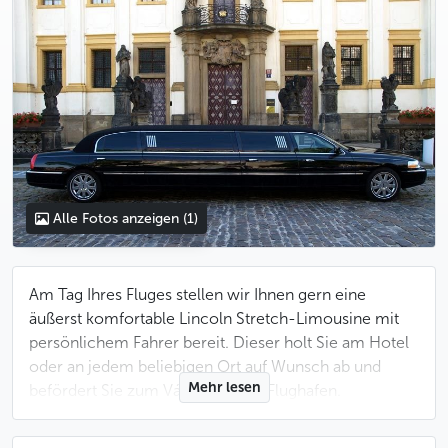
Alle Fotos anzeigen
(1)
Am Tag Ihres Fluges stellen wir Ihnen gern eine
äußerst komfortable Lincoln Stretch-Limousine mit
persönlichem Fahrer bereit. Dieser holt Sie am Hotel
oder an jedem beliebigen Ort auf Wunsch ab und
Mehr lesen
befördert Sie zum Václav-Havel-Flughafen.
Sofern Sie im Zentrum von Prag untergebracht sind,