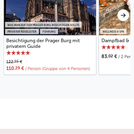
WAS MAN AUF DER PRAGER BURG BESICHTIGEN SOLLTE
PRIVATER REISELEITER
FÜHRUNG
WELLNESS & SPA
Besichtigung der Prager Burg mit
Dampfbad & Ja
privatem Guide
02
83.
€
/ 2 Per
55
122.
€
29
110.
€
/ Person (Gruppe von 4 Personen)