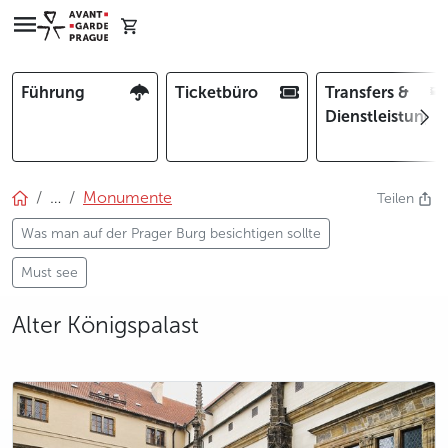
Führung
Ticketbüro
Transfers &
Dienstleistunge
…
Monumente
Teilen
Was man auf der Prager Burg besichtigen sollte
Must see
Alter Königspalast
photo 5
photo 6
photo 7
photo 8
photo 9