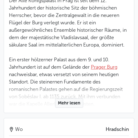
Der Alte Königspalast in Prag ist seit dem 12.
Jahrhundert der historische Sitz der böhmischen
Herrscher, bevor die Zentralgewalt in die neueren
Flügel der Burg verlegt wurde. Er ist ein
außergewöhnliches Ensemble historischer Räume, in
dem der majestätische
Vladislavsaal
, der größte
säkulare Saal im mittelalterlichen Europa, dominiert.
Ein erster hölzerner Palast aus dem 9. und 10.
Jahrhundert ist auf dem Gelände der
Prager Burg
nachweisbar, etwas versetzt von seinem heutigen
Standort. Die steinernen Fundamente des
romanischen Palastes gehen auf die Regierungszeit
von Soběslav I. ab 1135 zurück. Mit ihm verbunden
Mehr lesen
war die Kapelle Allerheiligen im Osten.
Zwei entscheidende Bauperioden haben das heutige
Aussehen des Königspalastes größtenteils geprägt: die
Wo
Hradschin
von Karl IV. im 14. Jahrhundert eingeleiteten Arbeiten