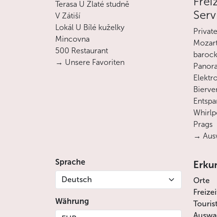
Frei
Terasa U Zlaté studně
Serv
V Zátiší
Lokál U Bílé kuželky
Privat
Mincovna
Mozart
500 Restaurant
barock
→ Unsere Favoriten
Panora
Elektro
Bierve
Entsp
Whirlp
Prags
→ Ausw
Sprache
Erku
Deutsch
Orte
Freize
Währung
Touris
Auswah