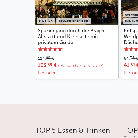
AUSWAHL
FÜHRUNG
PRIVATER REISELEITER
ROMANTI
Spaziergang durch die Prager
Entsp
Altstadt und Kleinseite mit
Whirlp
privatem Guide
Däche
88
34
114.
€
64.
€
39
51
103.
€
41.
/ Person (Gruppe von 4
Personen)
Person
TOP 5 Essen & Trinken
TOP