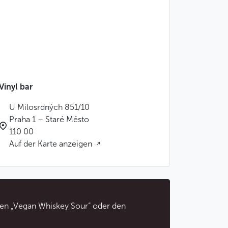
Vinyl bar
U Milosrdných 851/10
Praha 1 – Staré Město
110 00
Auf der Karte anzeigen
 den „Vegan Whiskey Sour“ oder den