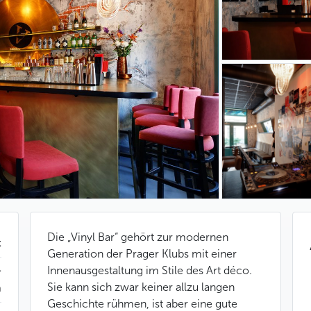
Die „Vinyl Bar“ gehört zur modernen
t
Generation der Prager Klubs mit einer
Innenausgestaltung im Stile des Art déco.
&
Sie kann sich zwar keiner allzu langen
n
Geschichte rühmen, ist aber eine gute