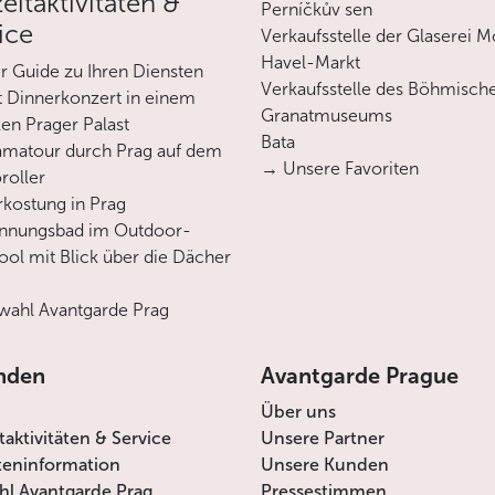
zeitaktivitäten &
Perníčkův sen
ice
Verkaufsstelle der Glaserei M
Havel-Markt
er Guide zu Ihren Diensten
Verkaufsstelle des Böhmisch
 Dinnerkonzert in einem
Granatmuseums
en Prager Palast
Bata
matour durch Prag auf dem
→ Unsere Favoriten
roller
rkostung in Prag
annungsbad im Outdoor-
ool mit Blick über die Dächer
ahl Avantgarde Prag
nden
Avantgarde Prague
Über uns
itaktivitäten & Service
Unsere Partner
teninformation
Unsere Kunden
l Avantgarde Prag
Pressestimmen