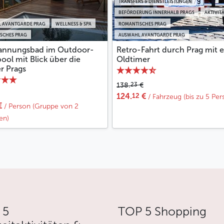
TRANSFERS & DIENSTLEISTUNGEN
BEFÖRDERUNG INNERHALB PRAGS
AKTIVIT
 AVANTGARDE PRAG
WELLNESS & SPA
ROMANTISCHES PRAG
SCHES PRAG
AUSWAHL AVANTGARDE PRAG
annungsbad im Outdoor-
Retro-Fahrt durch Prag mit 
ool mit Blick über die
Oldtimer
r Prags
23
138.
€
12
124.
€
/ Fahrzeug (bis zu 5 Pers
€
/ Person (Gruppe von 2
en)
 5
TOP 5 Shopping