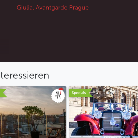
Giulia, Avantgarde Prague
teressieren
Specials