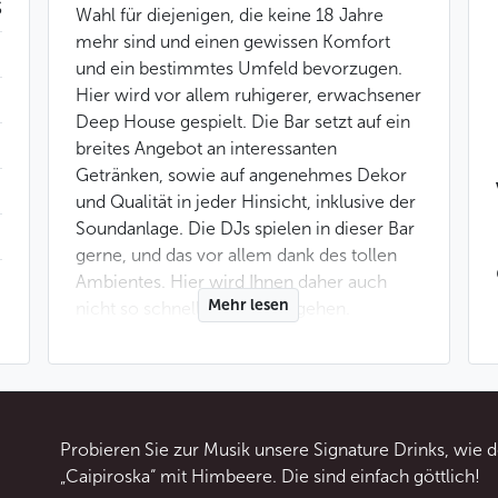
$
Wahl für diejenigen, die keine 18 Jahre
mehr sind und einen gewissen Komfort
und ein bestimmtes Umfeld bevorzugen.
Hier wird vor allem ruhigerer, erwachsener
Deep House gespielt. Die Bar setzt auf ein
breites Angebot an interessanten
Getränken, sowie auf angenehmes Dekor
und Qualität in jeder Hinsicht, inklusive der
Soundanlage. Die DJs spielen in dieser Bar
gerne, und das vor allem dank des tollen
Ambientes. Hier wird Ihnen daher auch
Mehr lesen
nicht so schnell die Lust vergehen.
In die Bar passen ein paar Dutzend Leute
und es kommen viele internationale Gäste
hierher.
Probieren Sie zur Musik unsere Signature Drinks, wie
Weniger
„Caipiroska“ mit Himbeere. Die sind einfach göttlich!