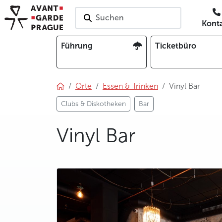
Suchen
Kont
Führung
Ticketbüro
Orte
Essen & Trinken
Vinyl Bar
Clubs & Diskotheken
Bar
Vinyl Bar
photo 5
photo 6
photo 7
photo 8