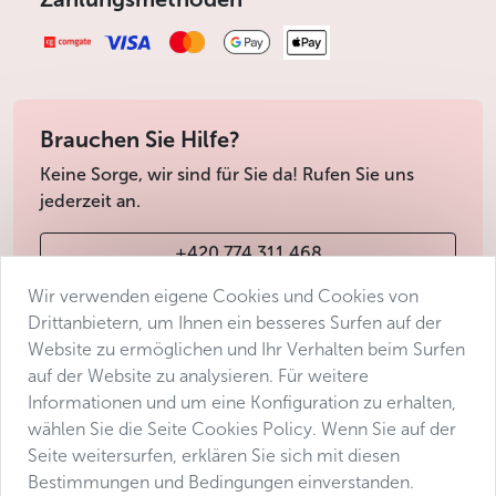
dazugehörigen „Fisch-Pediküre“ in den Schaufenstern ab.
Man muss nur seine Füße ins Wasser eintauchen und die
Guppy-Schwärme legen los. Welch zauberhafte
Vorstellung für jeden Passanten, der nach Prag reist – und
daran gibt es gar keinen Zweifel! – vor allem, damit man
Brauchen Sie Hilfe?
sich bei einem Spaziergang durch die Altstadt an den
Keine Sorge, wir sind für Sie da! Rufen Sie uns
Blicken auf jene Fremde hinter den Fenstern weiden kann,
jederzeit an.
die sich ihre Füße von den kleinen Fischchen anknabbern
lassen. Falls Sie einmal während eines der unendlichen
+420 774 311 468
Streifzüge durch Prag die Müdigkeit überfällt und Sie Ihren
Körper und Geist in guten Händen wissen wollen,
Wir verwenden eigene Cookies und Cookies von
info@avantgarde-prague.cz
empfehlen wir Ihnen lieber eines der von uns verifizierten
Drittanbietern, um Ihnen ein besseres Surfen auf der
SPAs
zu besuchen und sich eine richtige Auszeit zu
Website zu ermöglichen und Ihr Verhalten beim Surfen
gönnen.
auf der Website zu analysieren. Für weitere
Geschäftsbedingungen
Informationen und um eine Konfiguration zu erhalten,
Souvenirläden in Prag
Datenschutz
wählen Sie die Seite Cookies Policy. Wenn Sie auf der
Barrierefreiheitserklärung
Seite weitersurfen, erklären Sie sich mit diesen
Die Suche nach dem richtigen Mitbringsel für die Lieben
Bestimmungen und Bedingungen einverstanden.
zu Hause muss nicht unbedingt ein Kinderspiel sein. Dies
Manage consent