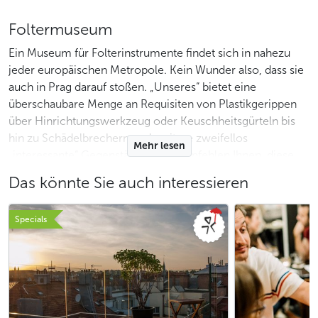
Foltermuseum
Ein Museum für Folterinstrumente findet sich in nahezu
jeder europäischen Metropole. Kein Wunder also, dass sie
auch in Prag darauf stoßen. „Unseres“ bietet eine
überschaubare Menge an Requisiten von Plastikgerippen
über Hinrichtungswerkzeug oder Keuschheitsgürteln bis
hin zu Schädelbrechern und weitere zweifellos
Mehr lesen
„interessante“ Gegenstände. Wir empfehlen Ihnen, diese
weniger qualitative, dafür teure Attraktion zu meiden,
Das könnte Sie auch interessieren
selbstverständlich insofern Sie kein Fan gutaussehender
Nachbildungen sind. Dieses monströse Museum, wie es
Specials
leider bei Museen gleichen Kalibers die Regel ist, können
Sie nicht verfehlen – Sie stoßen in der
Altstadt
darauf,
gleich wo es zur
Karlsbrücke
geht, aber auch in der Straße
Celetná.
Sexmuseum