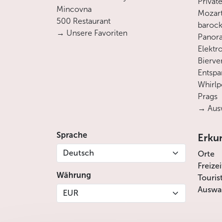
Privat
Mincovna
Mozart
500 Restaurant
barock
→ Unsere Favoriten
Panora
Elektro
Bierve
Entsp
Whirlp
Prags
→ Ausw
Sprache
Erku
Deutsch
Orte
Freize
Währung
Touris
Auswah
EUR