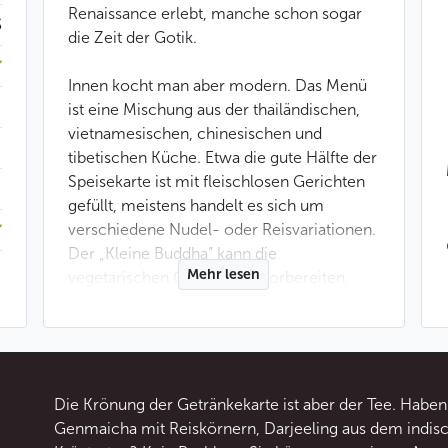
Renaissance erlebt, manche schon sogar
$
die Zeit der Gotik.
Innen kocht man aber modern. Das Menü
ist eine Mischung aus der thailändischen,
vietnamesischen, chinesischen und
tibetischen Küche. Etwa die gute Hälfte der
Speisekarte ist mit fleischlosen Gerichten
gefüllt, meistens handelt es sich um
verschiedene Nudel- oder Reisvariationen.
Der „Kleine Buddha“ kann die
Mehr lesen
vegetarischen Gerichte so vorbereiten,
dass ihnen auch ein Fleischliebhaber nicht
widerstehen kann. Vegetarisch bedeutet
hier nämlich auf keinen Fall fade oder
diätetisch. Auf diejenigen, die sich nicht für
ein Essen entscheiden können, wartet die
Die Krönung der Getränkekarte ist aber der Tee. Haben S
Auswahl des Besten auf einem Teller.
Genmaicha mit Reiskörnern, Darjeeling aus dem indis
Dasselbe kann man auch in einer