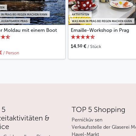
TEN
 IN PRAG BEI REGEN MACHEN KANN
AKTIVITÄTEN
 AVANTGARDE PRAG
WAS MAN IN PRAG BEI REGEN MACHEN KANN
er Moldau mit einem Boot
Emaille-Workshop in Prag
50
14.
€
/ Stück
€
/ Person
 5
TOP 5 Shopping
zeitaktivitäten &
Perníčkův sen
ice
Verkaufsstelle der Glaserei M
Havel-Markt