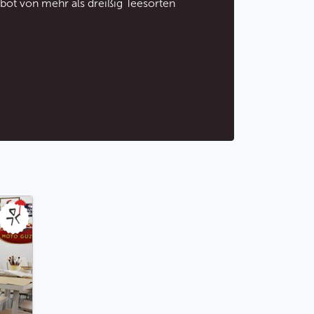
bot von mehr als dreißig Teesorten