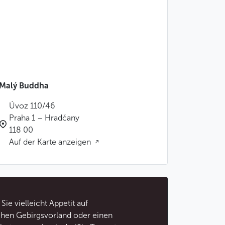
Malý Buddha
Úvoz 110/46
Praha 1 – Hradčany
118 00
Auf der Karte anzeigen
ie vielleicht Appetit auf
chen Gebirgsvorland oder einen