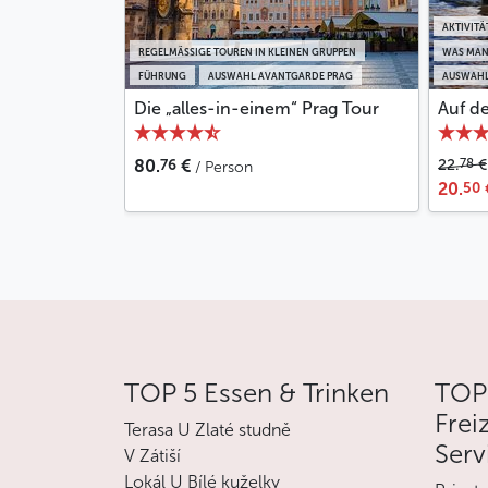
AKTIVITÄ
REGELMÄSSIGE TOUREN IN KLEINEN GRUPPEN
WAS MAN
FÜHRUNG
AUSWAHL AVANTGARDE PRAG
AUSWAHL
Die „alles-in-einem“ Prag Tour
Auf d
76
78
80.
€
22.
€
/ Person
50
20.
TOP 5 Essen & Trinken
TOP
Frei
Terasa U Zlaté studně
Serv
V Zátiší
Lokál U Bílé kuželky