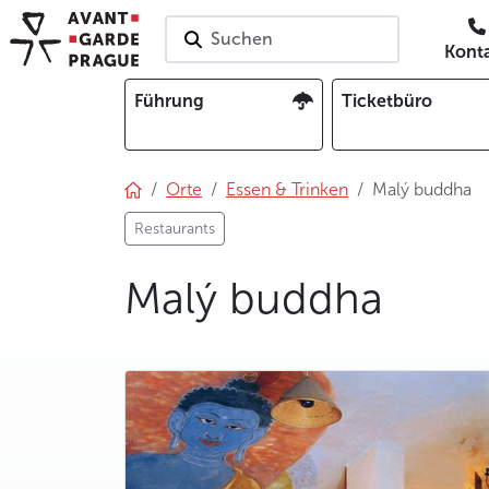
Suchen
Kont
Führung
Ticketbüro
Orte
Essen & Trinken
Malý buddha
Restaurants
Malý buddha
photo 5