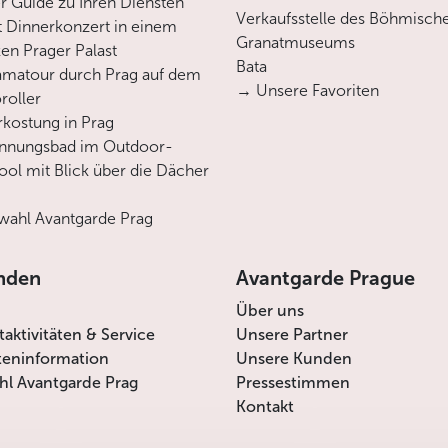
er Guide zu Ihren Diensten
Verkaufsstelle des Böhmisch
 Dinnerkonzert in einem
Granatmuseums
en Prager Palast
Bata
matour durch Prag auf dem
→ Unsere Favoriten
roller
rkostung in Prag
annungsbad im Outdoor-
ool mit Blick über die Dächer
ahl Avantgarde Prag
nden
Avantgarde Prague
Über uns
itaktivitäten & Service
Unsere Partner
teninformation
Unsere Kunden
l Avantgarde Prag
Pressestimmen
Kontakt