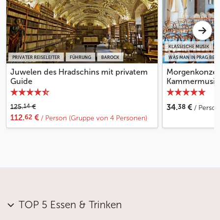
um den Platz herum zu einer imaginären
Kulturakropolis, deren unbestreitbare Bedeutung im
Kontrast zur rein touristischen Nutzung von vielen
bedeutsamen Gebäuden in der Umgebung steht.
KLASSISCHE MUSIK
PRIVATER REISELEITER
FÜHRUNG
BAROCK
WAS MAN IN PRAG BEI
Weniger
Juwelen des Hradschins mit privatem
Morgenkonzert
Guide
Kammermusik 
38
14
125.
€
34.
€
/ Person
62
112.
€
/ Person (Gruppe von 4 Personen)
TOP 5 Essen & Trinken