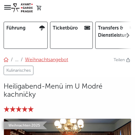
Führung
Ticketbüro
Transfers &
Dienstleistunge
…
Weihnachtsangebot
Teilen
Kulinarisches
Heiligabend-Menü im U Modré
kachničky
photo 5
photo 6
photo 7
Weihnachten 2025