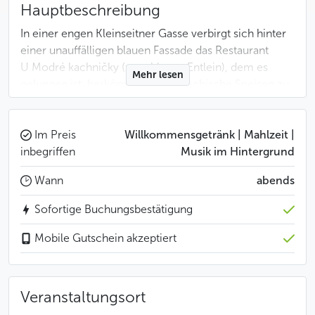
Hauptbeschreibung
In einer engen Kleinseitner Gasse verbirgt sich hinter
einer unauffälligen blauen Fassade das Restaurant
U Modré kachničky (zum blauen Entlein), dem es
Mehr lesen
gelungen ist, herkömmliche tschechische Speisen zu
einer raffinierten feinen Kochkunst der Spitzenklasse
zu verwandeln. Ein spezielles Weihnachtsmenü wird
vorbereitet, um Ihren Gaumen zu erfreuen.
Im Preis
Willkommensgetränk | Mahlzeit |
inbegriffen
Musik im Hintergrund
Menü
Wann
abends
Willkommensgetränk: Muflon White Brut,
Sofortige Buchungsbestätigung
Vinselekt Michlovský, Tschechien
Mobile Gutschein akzeptiert
Amuse-bouche: geräucherter Lachs-Rolle,
Avocado Crème fraîche, Sesam
Tatar von Kalbsentrecôte, Kapern-Safran-Aioli,
Veranstaltungsort
marinierte rote Bete Scheibe