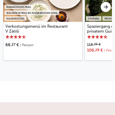
Weniger
ROMANTISCHES PRAG
WAS MAN IN PRAG BEI REGEN MACHEN KANN
KULINARISCHES
FÜHRUNG
PRIVATER
Verkostungsmenü im Restaurant
Spaziergang du
V Zátiší
privatem Guid
27
09
66.
€
118.
€
/ Person
28
106.
€
/ Pers