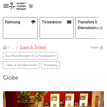
Führung
Ticketbüro
Transfers &
Dienstleistunge
…
Essen & Trinken
Teilen
Buchhandlungen & Schreibwaren
Cafés & Konditoreien
Shopping
Globe
photo 5
photo 6
photo 7
photo 8
photo 9