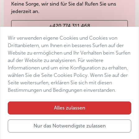
Keine Sorge, wir sind für Sie da! Rufen Sie uns
jederzeit an.
+420 774 311 468
Wir verwenden eigene Cookies und Cookies von
info@avantgarde-prague.cz
Drittanbietern, um Ihnen ein besseres Surfen auf der
Website zu ermöglichen und Ihr Verhalten beim Surfen
auf der Website zu analysieren. Für weitere
Geschäftsbedingungen
Informationen und um eine Konfiguration zu erhalten,
Datenschutz
wählen Sie die Seite Cookies Policy. Wenn Sie auf der
Barrierefreiheitserklärung
Seite weitersurfen, erklären Sie sich mit diesen
Bestimmungen und Bedingungen einverstanden.
Manage consent
Sitemap
Alles zulassen
Nur das Notwendigste zulassen
© 2025 Avantgarde Prague DMC s.r.o.