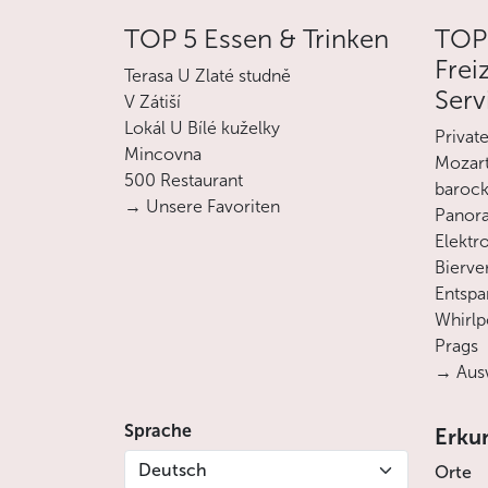
TOP 5 Essen & Trinken
TOP
Frei
Terasa U Zlaté studně
Serv
V Zátiší
Lokál U Bílé kuželky
Privat
Mincovna
Mozart
500 Restaurant
barock
→ Unsere Favoriten
Panora
Elektro
Bierve
Entsp
Whirlp
Prags
→ Ausw
Sprache
Erku
Deutsch
Orte