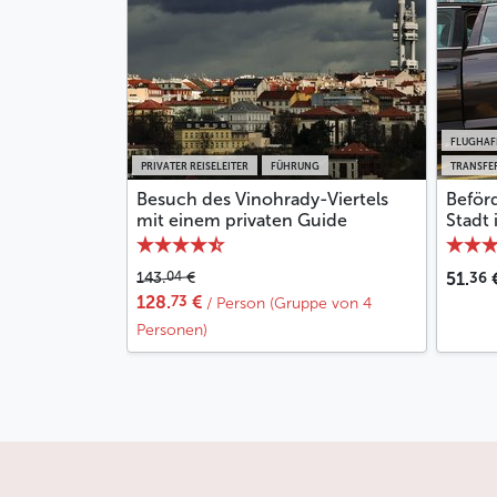
FLUGHAF
PRIVATER REISELEITER
FÜHRUNG
TRANSFER
Besuch des Vinohrady-Viertels
Beför
mit einem privaten Guide
Stadt
36
04
143.
€
51.
73
128.
€
/ Person (Gruppe von 4
Personen)