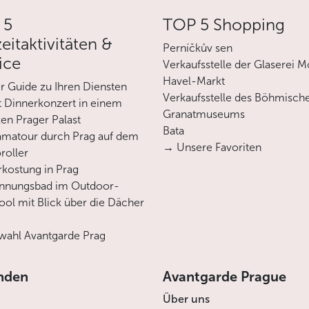
 5
TOP 5 Shopping
zeitaktivitäten &
Perníčkův sen
ice
Verkaufsstelle der Glaserei M
Havel-Markt
er Guide zu Ihren Diensten
Verkaufsstelle des Böhmisch
 Dinnerkonzert in einem
Granatmuseums
en Prager Palast
Bata
matour durch Prag auf dem
→ Unsere Favoriten
roller
rkostung in Prag
annungsbad im Outdoor-
ool mit Blick über die Dächer
ahl Avantgarde Prag
nden
Avantgarde Prague
Über uns