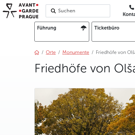
Suchen
Kont
Führung
Ticketbüro
Orte
Monumente
Friedhöfe von Ol
Friedhöfe von Olš
photo 5
photo 6
photo 7