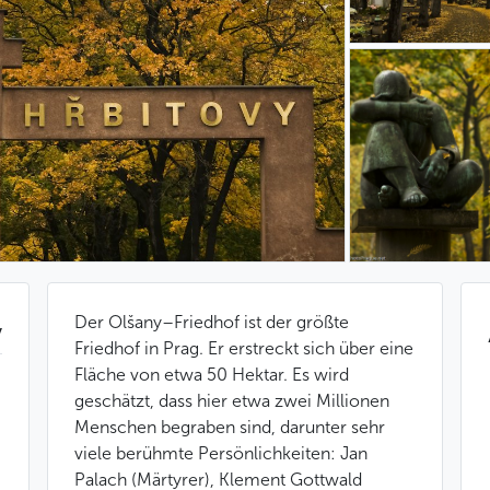
Der Olšany–Friedhof ist der größte
v
Friedhof in Prag. Er erstreckt sich über eine
Fläche von etwa 50 Hektar. Es wird
geschätzt, dass hier etwa zwei Millionen
Menschen begraben sind, darunter sehr
viele berühmte Persönlichkeiten: Jan
Palach (Märtyrer), Klement Gottwald