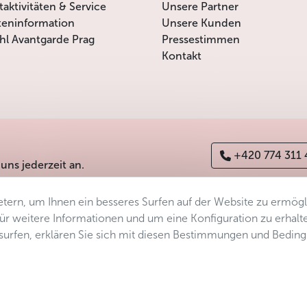
itaktivitäten & Service
Unsere Partner
teninformation
Unsere Kunden
l Avantgarde Prag
Pressestimmen
Kontakt
+420 774 311
 uns jederzeit an.
tern, um Ihnen ein besseres Surfen auf der Website zu ermög
erefreiheitserklärung
Manage consent
Sitemap
 Für weitere Informationen und um eine Konfiguration zu erhalt
ersurfen, erklären Sie sich mit diesen Bestimmungen und Bedin
s.r.o.