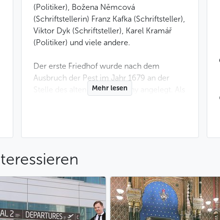
(Politiker), Božena Němcová
(Schriftstellerin) Franz Kafka (Schriftsteller),
Viktor Dyk (Schriftsteller), Karel Kramář
(Politiker) und viele andere.
Der erste Friedhof wurde nach dem
Ausbruch der Pest im Jahr 1679 an der
Mehr lesen
Stelle des alten Dorfes Olšany angelegt. Als
Kaiser Josef II. 1786 alle Beerdigungen
innerhalb der Stadtmauern verbot, wurde
der Friedhof in Olšany zum wichtigsten
Bestattungsort in Prag. Im Jahr 1886 wurde
der erste Friedhof durch einen neuen
teressieren
jüdischen Friedhof mit Synagoge ergänzt,
der in der Folge mehrmals erweitert
wurde. Heute vereint der Friedhof ein
Dutzend unabhängiger Friedhöfe, weshalb
er im Tschechischen auch den
Pluralnamen "Olšany-Friedhöfe" trägt. Auf