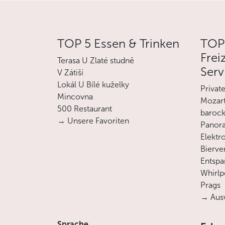
TOP 5 Essen & Trinken
TOP
Frei
Terasa U Zlaté studně
Serv
V Zátiší
Lokál U Bílé kuželky
Privat
Mincovna
Mozart
500 Restaurant
barock
→ Unsere Favoriten
Panora
Elektro
Bierve
Entsp
Whirlp
Prags
→ Ausw
Sprache