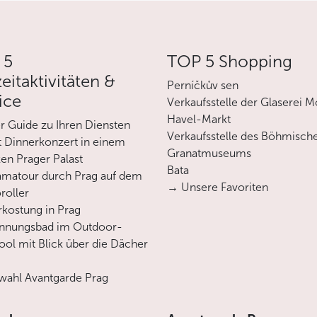
 5
TOP 5 Shopping
zeitaktivitäten &
Perníčkův sen
ice
Verkaufsstelle der Glaserei M
Havel-Markt
er Guide zu Ihren Diensten
Verkaufsstelle des Böhmisch
 Dinnerkonzert in einem
Granatmuseums
en Prager Palast
Bata
matour durch Prag auf dem
→ Unsere Favoriten
roller
rkostung in Prag
annungsbad im Outdoor-
ool mit Blick über die Dächer
ahl Avantgarde Prag