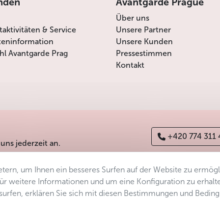
nden
Avantgarde Prague
Über uns
itaktivitäten & Service
Unsere Partner
teninformation
Unsere Kunden
l Avantgarde Prag
Pressestimmen
Kontakt
+420 774 311
 uns jederzeit an.
tern, um Ihnen ein besseres Surfen auf der Website zu ermög
erefreiheitserklärung
Manage consent
Sitemap
 Für weitere Informationen und um eine Konfiguration zu erhalt
ersurfen, erklären Sie sich mit diesen Bestimmungen und Bedin
s.r.o.