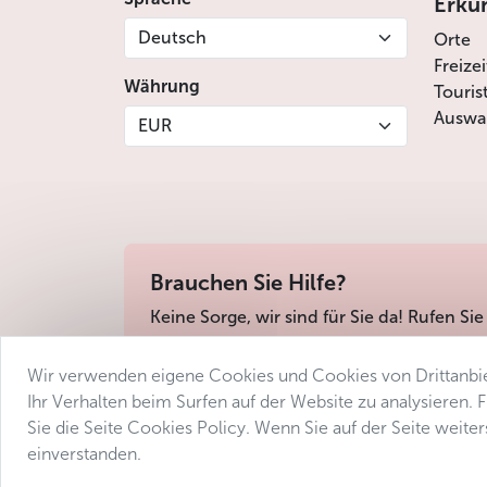
Erku
Deutsch
Orte
Freize
Währung
Touris
Auswah
EUR
Brauchen Sie Hilfe?
Keine Sorge, wir sind für Sie da! Rufen Sie
Wir verwenden eigene Cookies und Cookies von Drittanbie
Geschäftsbedingungen
Datenschutz
Barri
Ihr Verhalten beim Surfen auf der Website zu analysieren.
Sie die Seite Cookies Policy. Wenn Sie auf der Seite weit
einverstanden.
© 2025 Avantgarde Prague DMC 