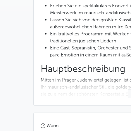
Erleben Sie ein spektakuläres Konzert
Meisterwerk im maurisch-andalusische
Lassen Sie sich von den größten Klass
außergewöhnlichen Rahmen mitreiße
Ein kraftvolles Programm mit Werken v
traditionellen jüdischen Liedern
Eine Gast-Sopranistin, Orchester und 
pure Emotion in einem Raum mit auße
Hauptbeschreibung
Mitten im Prager Judenviertel gelegen, ist
Ihr maurisch-andalusischer Stil, die gold
sie zu einem der schönsten Konzertsäle Eu
Tauchen Sie ein in diese bezaubernde Umge
Strahlen bringen, und genießen Sie ein unv
gesangliche Feinheit vereint.
Wann