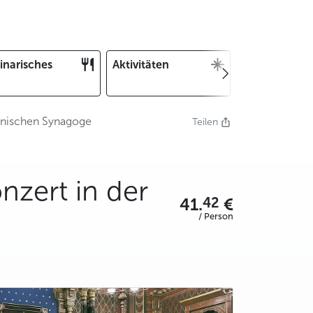
inarisches
Aktivitäten
Weihnachten
und Silvester
panischen Synagoge
Teilen
nzert in der
42
41.
€
/ Person