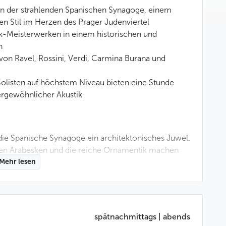
 in der strahlenden Spanischen Synagoge, einem
n Stil im Herzen des Prager Judenviertel
ik-Meisterwerken in einem historischen und
n
on Ravel, Rossini, Verdi, Carmina Burana und
Solisten auf höchstem Niveau bieten eine Stunde
rgewöhnlicher Akustik
 die Spanische Synagoge ein architektonisches Juwel.
enen Arabesken und die reiche Ornamentik machen
ropas.
Mehr lesen
bung, in der Architektur und Akustik jede Note zum
ergessliches Konzert, das orchestrale Kraft und
spätnachmittags | abends