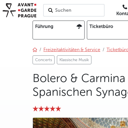
Suchen
Kont
Führung
Ticketbüro
Freizeitaktivitäten & Service
Ticketbür
Concerts
Klassische Musik
Bolero & Carmina 
Spanischen Syna
photo 5
photo 6
photo 7