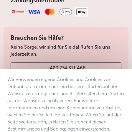
Zahlungsmethoden
Zögern Sie nicht, sich über das
Kontaktformular
an die
Prager Verkehrsgesellschaft (Dopravní podnik hlavního
města Prahy) oder den
Bürgerbeauftragten
zu wenden.
Weniger
Brauchen Sie Hilfe?
Keine Sorge, wir sind für Sie da! Rufen Sie uns
jederzeit an.
+420 774 311 468
Wir verwenden eigene Cookies und Cookies von
info@avantgarde-prague.cz
Drittanbietern, um Ihnen ein besseres Surfen auf der
Website zu ermöglichen und Ihr Verhalten beim Surfen
auf der Website zu analysieren. Für weitere
Geschäftsbedingungen
Informationen und um eine Konfiguration zu erhalten,
Datenschutz
wählen Sie die Seite Cookies Policy. Wenn Sie auf der
Barrierefreiheitserklärung
Seite weitersurfen, erklären Sie sich mit diesen
Bestimmungen und Bedingungen einverstanden.
Manage consent