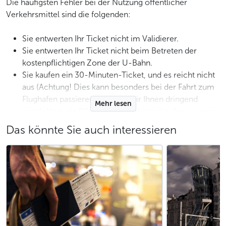
Die häufigsten Fehler bei der Nutzung öffentlicher
Verkehrsmittel sind die folgenden:
Sie entwerten Ihr Ticket nicht im Validierer.
Sie entwerten Ihr Ticket nicht beim Betreten der
kostenpflichtigen Zone der U-Bahn.
Sie kaufen ein 30-Minuten-Ticket, und es reicht nicht
aus (Achtung! Dies kann besonders bei der Fahrt zum
Flughafen passieren, weshalb wir Ihnen dringend
Mehr lesen
empfehlen, ein 90-Minuten-Ticket zu kaufen – wenn
die öffentlichen Verkehrsmittel verspätet sind und Sie
Das könnte Sie auch interessieren
Ihr Ziel nicht innerhalb von 30 Minuten erreichen, sind
Sie leider verpflichtet, ein weiteres Ticket zu kaufen).
Was passiert, wenn Sie ein Kontrolleur im
Prager ÖPNV ohne gültigen Fahrausweis
erwischt?
Wenn Sie ohne gültiges Ticket kontrolliert werden, müssen
Sie eine Geldstrafe zahlen. Es hat keinen Zweck, dem