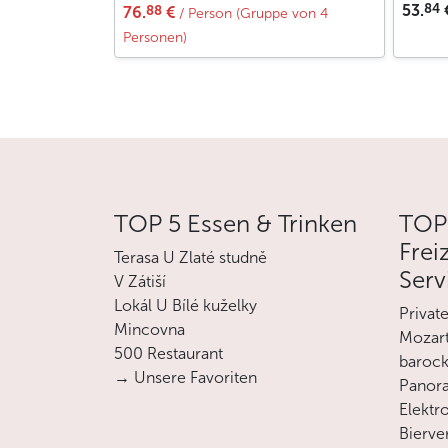
84
53.
88
76.
€
/ Person (Gruppe von 4
Personen)
TOP 5 Essen & Trinken
TOP
Frei
Terasa U Zlaté studně
Serv
V Zátiší
Lokál U Bílé kuželky
Privat
Mincovna
Mozart
500 Restaurant
barock
→ Unsere Favoriten
Panora
Elektro
Bierve