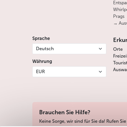
Entsp
Whirlp
Prags
→ Ausw
Sprache
Erku
Deutsch
Orte
Freize
Währung
Touris
Auswah
EUR
Brauchen Sie Hilfe?
Keine Sorge, wir sind für Sie da! Rufen Sie