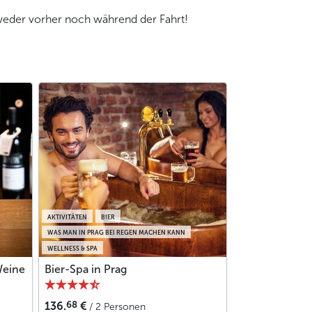
 weder vorher noch während der Fahrt!
AKTIVITÄTEN
BIER
WAS MAN IN PRAG BEI REGEN MACHEN KANN
WELLNESS & SPA
Weine
Bier-Spa in Prag
68
136.
€
/ 2 Personen