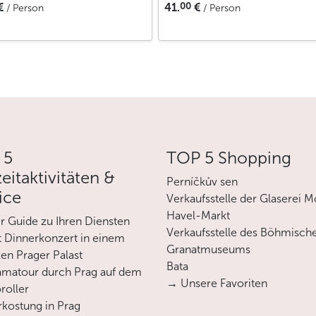
00
€
41.
€
/ Person
/ Person
 5
TOP 5 Shopping
zeitaktivitäten &
Perníčkův sen
ice
Verkaufsstelle der Glaserei M
Havel-Markt
er Guide zu Ihren Diensten
Verkaufsstelle des Böhmisch
 Dinnerkonzert in einem
Granatmuseums
en Prager Palast
Bata
matour durch Prag auf dem
→ Unsere Favoriten
roller
rkostung in Prag