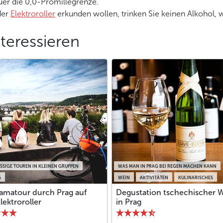
uer die 0,0-Promillegrenze.
er
Elektroroller
erkunden wollen, trinken Sie keinen Alkohol,
teressieren
SIGE TOUREN IN KLEINEN GRUPPEN
WAS MAN IN PRAG BEI REGEN MACHEN KANN
G
WEIN
AKTIVITÄTEN
KULINARISCHES
amatour durch Prag auf
Degustation tschechischer 
ektroroller
in Prag