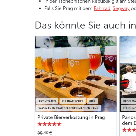
In der Tschechischen Republik gilt am Ste
Falls Sie Prag mit dem
Fahrrad
,
Segway
od
Das könnte Sie auch in
AKTIVITÄTEN
KULINARISCHES
BIER
REGELMÄS
WAS MAN IN PRAG BEI REGEN MACHEN KANN
FÜHRUN
Private Bierverkostung in Prag
Panor
dem El
43
85.
€