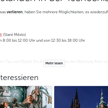
twas
verlieren
, haben Sie mehrere Möglichkeiten, es wiederzuf
dt
(Staré Město)
 8:00 bis 12:00 Uhr und von 12:30 bis 18:00 Uhr
o Tag und Objekt. Ein Ausweis wird bei der Abholung Ihres ve
Mehr lesen
nen Gegenstand
gefunden hat
und etwas Zeit übrig haben, tun S
teressieren
 abzugeben. Sie müssen nur ein einfaches Formular ausfülle
 es bevorzugen.
Datenbank
eztraty.cz
versuchen. Personen, die einen Gegenstand 