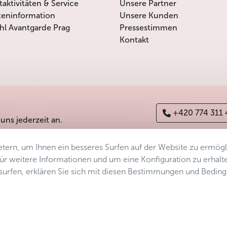
itaktivitäten & Service
Unsere Partner
teninformation
Unsere Kunden
l Avantgarde Prag
Pressestimmen
Kontakt
+420 774 311
 uns jederzeit an.
tern, um Ihnen ein besseres Surfen auf der Website zu ermög
erefreiheitserklärung
Manage consent
Sitemap
 Für weitere Informationen und um eine Konfiguration zu erhalt
ersurfen, erklären Sie sich mit diesen Bestimmungen und Bedin
s.r.o.