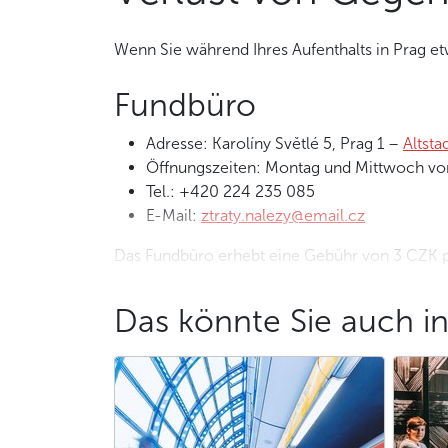
Wenn Sie während Ihres Aufenthalts in Prag e
Fundbüro
Adresse: Karolíny Světlé 5, Prag 1 –
Altsta
Öffnungszeiten: Montag und Mittwoch von
Tel.: +420 224 235 085
E-Mail:
ztraty.nalezy@email.cz
Das Fundbüro erhebt eine Gebühr von 3 CZK pr
Wenn Sie die Person sind, die einen verlore
Das könnte Sie auch in
angegebenen Adresse, um den Gegenstand dort
Gegenstand völlig anonym abgeben, wenn Sie
Datenbank online
Sie können auch Ihr Glück mit einer Online-