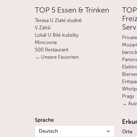
TOP 5 Essen & Trinken
TOP
Frei
Terasa U Zlaté studně
Serv
V Zátiší
Lokál U Bílé kuželky
Privat
Mincovna
Mozart
500 Restaurant
barock
→ Unsere Favoriten
Panora
Elektro
Bierve
Entsp
Whirlp
Prags
→ Ausw
Sprache
Erku
Deutsch
Orte