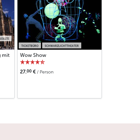
ger Verkehrsbetriebe (DPP) unter der folgenden
en, rufen Sie schnell den Kundenservice an:
SOLLTE
TICKETBÜRO
SCHWARZLICHTTHEATER
g mit
Wow Show
che oder zum Gemeindeamt. Alles zum Thema
00
27.
€
/ Person