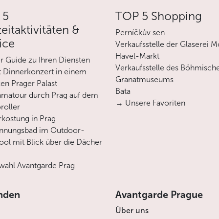
 5
TOP 5 Shopping
zeitaktivitäten &
Perníčkův sen
ice
Verkaufsstelle der Glaserei M
Havel-Markt
er Guide zu Ihren Diensten
Verkaufsstelle des Böhmisch
 Dinnerkonzert in einem
Granatmuseums
en Prager Palast
Bata
matour durch Prag auf dem
→ Unsere Favoriten
roller
rkostung in Prag
annungsbad im Outdoor-
ool mit Blick über die Dächer
ahl Avantgarde Prag
nden
Avantgarde Prague
Über uns